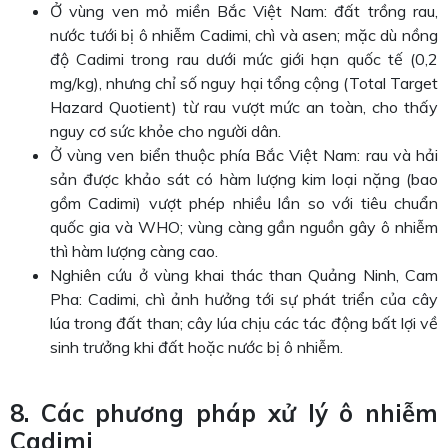
Ở vùng ven mỏ miền Bắc Việt Nam: đất trồng rau,
nước tưới bị ô nhiễm Cadimi, chì và asen; mặc dù nồng
độ Cadimi trong rau dưới mức giới hạn quốc tế (0,2
mg/kg), nhưng chỉ số nguy hại tổng cộng (Total Target
Hazard Quotient) từ rau vượt mức an toàn, cho thấy
nguy cơ sức khỏe cho người dân.
Ở vùng ven biển thuộc phía Bắc Việt Nam: rau và hải
sản được khảo sát có hàm lượng kim loại nặng (bao
gồm Cadimi) vượt phép nhiều lần so với tiêu chuẩn
quốc gia và WHO; vùng càng gần nguồn gây ô nhiễm
thì hàm lượng càng cao.
Nghiên cứu ở vùng khai thác than Quảng Ninh, Cam
Pha: Cadimi, chì ảnh hưởng tới sự phát triển của cây
lúa trong đất than; cây lúa chịu các tác động bất lợi về
sinh trưởng khi đất hoặc nước bị ô nhiễm.
8. Các phương pháp xử lý ô nhiễm
Cadimi