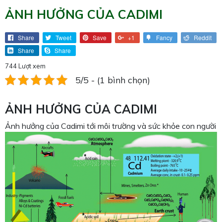
ẢNH HƯỞNG CỦA CADIMI
Share
Tweet
Save
+1
Fancy
Reddit
Share
Share
744 Lượt xem
5/5 - (1 bình chọn)
ẢNH HƯỞNG CỦA
C
AD
I
MI
Ảnh hưởng của Cadimi tới môi trường và sức khỏe con người