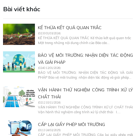
Bài viết khác
KẾ THỪA KẾT QUẢ QUAN TRẮC
(02:33 01/03/2024)
KẾ THỪA KẾT QUẢ QUAN TRẮC Kế thừa kết quả quan trắc
Một trong những nội dung chính của Báo cáo...
BẢO VỆ MÔI TRƯỜNG: NHẬN DIỆN TÁC ĐỘNG
VÀ GIẢI PHÁP
(02:40 12/01/2026)
BẢO VỆ MÔI TRƯỜNG: NHẬN DIỆN TÁC ĐỘNG VÀ GIẢI
PHÁP Bảo vệ môi trường: nhận diện tác động và giải pháp...
VẬN HÀNH THỬ NGHIỆM CÔNG TRÌNH XỬ LÝ
CHẤT THẢI
(02:12 10/11/2024)
VẬN HÀNH THỬ NGHIỆM CÔNG TRÌNH XỬ LÝ CHẤT THẢI
Vận hành thử nghiệm công trình xử lý chất thải I....
CẤP LẠI GIẤY PHÉP MÔI TRƯỜNG
(01:13 24/02/2025)
CẤP LẠI GIẤY PHÉP MÔI TRƯỜNG Cấp lại giấy phép môi