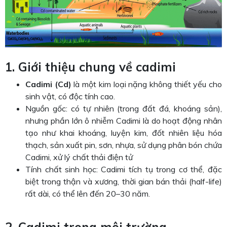
1. Giới thiệu chung về cad
i
mi
Cad
i
mi (Cd)
là một kim loại nặng không thiết yếu cho
sinh vật, có độc tính cao.
Nguồn gốc: có tự nhiên (trong đất đá, khoáng sản),
nhưng phần lớn ô nhiễm Cadimi là do hoạt động nhân
tạo như khai khoáng, luyện kim, đốt nhiên liệu hóa
thạch, sản xuất pin, sơn, nhựa, sử dụng phân bón chứa
Cadimi, xử lý chất thải điện tử
Tính chất sinh học: Cadimi tích tụ trong cơ thể, đặc
biệt trong thận và xương, thời gian bán thải (half-life)
rất dài, có thể lên đến 20–30 năm.
2. Cadimi trong môi trường