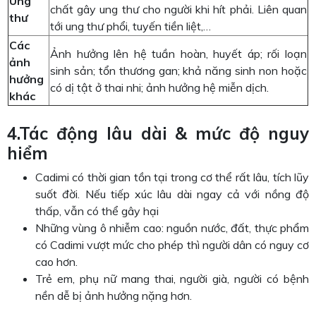
Ung
chất gây ung thư cho người khi hít phải. Liên quan
thư
tới ung thư phổi, tuyến tiền liệt,…
Các
Ảnh hưởng lên hệ tuần hoàn, huyết áp; rối loạn
ảnh
sinh sản; tổn thương gan; khả năng sinh non hoặc
hưởng
có dị tật ở thai nhi; ảnh hưởng hệ miễn dịch.
khác
4.Tác động lâu dài & mức độ nguy
hiểm
Cadimi có thời gian tồn tại trong cơ thể rất lâu, tích lũy
suốt đời. Nếu tiếp xúc lâu dài ngay cả với nồng độ
thấp, vẫn có thể gây hại
Những vùng ô nhiễm cao: nguồn nước, đất, thực phẩm
có Cadimi vượt mức cho phép thì người dân có nguy cơ
cao hơn.
Trẻ em, phụ nữ mang thai, người già, người có bệnh
nền dễ bị ảnh hưởng nặng hơn.