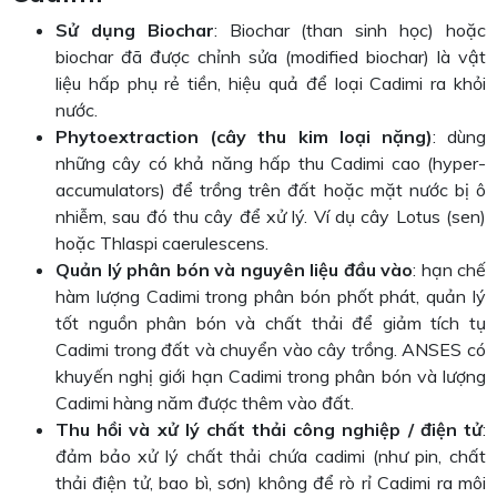
Sử dụng Biochar
: Biochar (than sinh học) hoặc
biochar đã được chỉnh sửa (modified biochar) là vật
liệu hấp phụ rẻ tiền, hiệu quả để loại Cadimi ra khỏi
nước.
Phytoextraction (cây thu kim loại nặng)
: dùng
những cây có khả năng hấp thu Cadimi cao (hyper-
accumulators) để trồng trên đất hoặc mặt nước bị ô
nhiễm, sau đó thu cây để xử lý. Ví dụ cây Lotus (sen)
hoặc Thlaspi caerulescens.
Quản lý phân bón và nguyên liệu đầu vào
: hạn chế
hàm lượng Cadimi trong phân bón phốt phát, quản lý
tốt nguồn phân bón và chất thải để giảm tích tụ
Cadimi trong đất và chuyển vào cây trồng. ANSES có
khuyến nghị giới hạn Cadimi trong phân bón và lượng
Cadimi hàng năm được thêm vào đất.
Thu hồi và xử lý chất thải công nghiệp / điện tử
:
đảm bảo xử lý chất thải chứa cadimi (như pin, chất
thải điện tử, bao bì, sơn) không để rò rỉ Cadimi ra môi