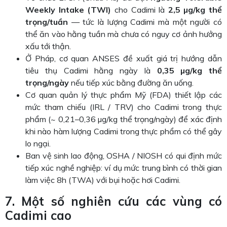
Weekly Intake (TWI)
cho Cadimi là
2,5 µg/kg thể
trọng/tuần
— tức là lượng Cadimi mà một người có
thể ăn vào hằng tuần mà chưa có nguy cơ ảnh hưởng
xấu tới thận.
Ở Pháp, cơ quan ANSES đề xuất giá trị hướng dẫn
tiêu thụ Cadimi hằng ngày là
0,35 µg/kg thể
trọng/ngày
nếu tiếp xúc bằng đường ăn uống.
Cơ quan quản lý thực phẩm Mỹ (FDA) thiết lập các
mức tham chiếu (IRL / TRV) cho Cadimi trong thực
phẩm (~ 0,21–0,36 µg/kg thể trọng/ngày) để xác định
khi nào hàm lượng Cadimi trong thực phẩm có thể gây
lo ngại.
Ban vệ sinh lao động, OSHA / NIOSH có qui định mức
tiếp xúc nghề nghiệp: ví dụ mức trung bình có thời gian
làm việc 8h (TWA) với bụi hoặc hơi Cadimi.
7. Một số nghiên cứu các vùng có
Cadimi cao