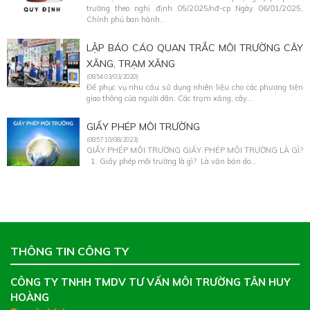
trường theo nghị định 05/2025/nđ-cp Ngày 06/01/2025,
Chính phủ ban hành...
LẬP BÁO CÁO QUAN TRẮC MÔI TRƯỜNG CÂY
XĂNG, TRẠM XĂNG
(08:54 03/03/2020)
Để phục vụ nhu cầu sử dụng nhiên liệu cho các phương tiện
giao thông của người dân. Các trạm xăng, cây...
GIẤY PHÉP MÔI TRƯỜNG
(08:57 10/08/2023)
GIẤY PHÉP MÔI TRƯỜNG GIẤY PHÉP MÔI TRƯỜNG LÀ GÌ?
1. Giấy phép môi trường là gì? Là văn bản do...
THÔNG TIN CÔNG TY
CÔNG TY TNHH TMDV TƯ VẤN MÔI TRƯỜNG TÂN HUY
HOÀNG