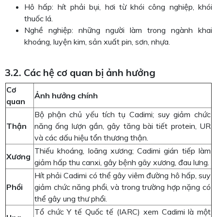
Hô hấp: hít phải bụi, hơi từ khói công nghiệp, khói
thuốc lá.
Nghề nghiệp: những người làm trong ngành khai
khoáng, luyện kim, sản xuất pin, sơn, nhựa.
3.2. Các hệ cơ quan bị ảnh hưởng
Cơ
Ảnh hưởng chính
quan
Bộ phận chủ yếu tích tụ Cadimi; suy giảm chức
Thận
năng ống lượn gần, gây tăng bài tiết protein, UR
và các dấu hiệu tổn thương thận.
Thiếu khoáng, loãng xương; Cadimi gián tiếp làm
Xương
giảm hấp thu canxi, gây bệnh gãy xương, đau lưng.
Hít phải Cadimi có thể gây viêm đường hô hấp, suy
Phổi
giảm chức năng phổi, và trong trường hợp nặng có
thể gây ung thư phổi.
Tổ chức Y tế Quốc tế (IARC) xem Cadimi là một