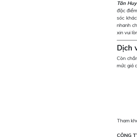
Tân Huy
đặc điểm 
sóc khác
nhanh ch
xin vui l
————
Dịch 
Còn chần
mức giá 
Tham khả
CÔNG T