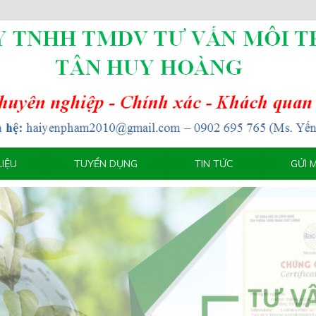
LIỆU
TUYỂN DỤNG
TIN TỨC
GỬI 