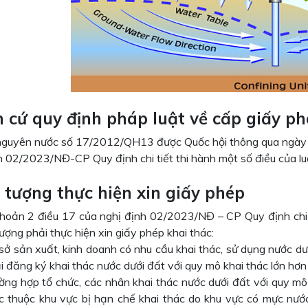
n cứ quy định pháp luật về cấp giấy ph
 nguyên nước số 17/2012/QH13 được Quốc hội thông qua ngà
h 02/2023/NĐ-CP Quy định chi tiết thi hành một số điều của lu
i tượng thực hiện xin giấy phép
hoản 2 điều 17 của nghị định 02/2023/NĐ – CP Quy định chi ti
ượng phải thực hiện xin giấy phép khai thác:
sở sản xuất, kinh doanh có nhu cầu khai thác, sử dụng nước dư
i đăng ký khai thác nước dưới đất với quy mô khai thác lớn hơ
ờng hợp tổ chức, các nhân khai thác nước dưới đất với quy 
c thuộc khu vực bị hạn chế khai thác do khu vực có mực nước