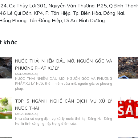
 B24, Cx Thủy Lợi 301, Nguyễn Văn Thương, P.25, Q.Bình Thạn
46 Lê Quí Đôn, KP4, P. Tân Hiệp, Tp. Biên Hòa, Đồng Nai.
Hồng Phong, Tân Đông Hiệp, Dĩ An, Bình Dương.
t khác
NƯỚC THẢI NHIỄM DẦU MỠ, NGUỒN GỐC VÀ
PHƯƠNG PHÁP XỬ LÝ
(02:49 25/05/2023)
NƯỚC THẢI NHIỄM DẦU MỠ, NGUỒN GỐC VÀ PHƯƠNG
PHÁP XỬ LÝ Nước thải nhiễm dầu mỡ, nguồn gốc và phương
pháp...
TOP 5 NGÀNH NGHỀ CẦN DỊCH VỤ XỬ LÝ
NƯỚC THẢI
(07:12 11/01/2020)
Nhu cầu sử dụng dịch vụ xử lý nước thải tại Đồng Nai Đồng
Nai là tỉnh công nghiệp trọng điểm của...