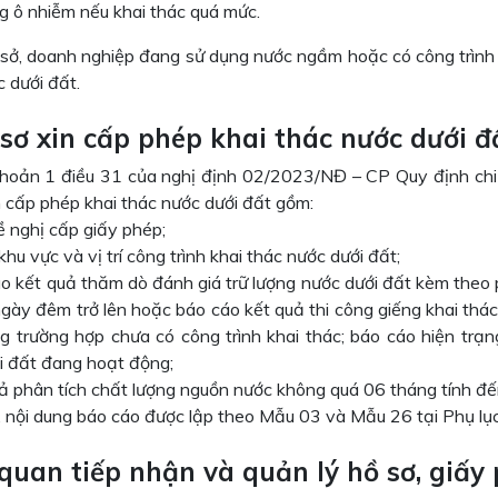
g ô nhiễm nếu khai thác quá mức.
 sở, doanh nghiệp đang sử dụng nước ngầm hoặc có công trình 
 dưới đất.
 sơ xin cấp phép khai thác nước dưới đ
hoản 1 điều 31 của nghị định 02/2023/NĐ – CP Quy định chi ti
n cấp phép khai thác nước dưới đất gồm:
ề nghị cấp giấy phép;
khu vực và vị trí công trình khai thác nước dưới đất;
o kết quả thăm dò đánh giá trữ lượng nước dưới đất kèm theo p
ngày đêm trở lên hoặc báo cáo kết quả thi công giếng khai thá
g trường hợp chưa có công trình khai thác; báo cáo hiện trạng
i đất đang hoạt động;
uả phân tích chất lượng nguồn nước không quá 06 tháng tính đế
 nội dung báo cáo được lập theo Mẫu 03 và Mẫu 26 tại Phụ l
 quan tiếp nhận và quản lý hồ sơ, giấy