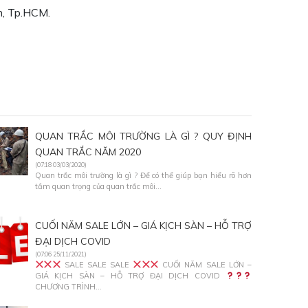
h, Tp.HCM.
QUAN TRẮC MÔI TRƯỜNG LÀ GÌ ? QUY ĐỊNH
QUAN TRẮC NĂM 2020
(07:18 03/03/2020)
Quan trắc môi trường là gì ? Để có thể giúp bạn hiểu rõ hơn
tầm quan trọng của quan trắc môi...
CUỐI NĂM SALE LỚN – GIÁ KỊCH SÀN – HỖ TRỢ
ĐẠI DỊCH COVID
(07:06 25/11/2021)
SALE SALE SALE
CUỐI NĂM SALE LỚN –
GIÁ KỊCH SÀN – HỖ TRỢ ĐẠI DỊCH COVID
CHƯƠNG TRÌNH...