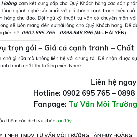
 Hoàng
cam kết cung cấp cho Quý Khách hàng các sản phẩm 
từng ngành nghề sản xuất với giá thành cạnh tranh, hiệu quả v
h hàng chu đáo. Đội ngũ kỹ thuật tư vấn có chuyên môn với
óng sẽ luôn mang đến sự hài lòng cho Quý Khách hàng. Để đư
òng liên hệ
0902.695.765 – 0898.946.896
(M
s.
HẢI YẾN).
————————-
vụ trọn gói – Giá cả cạnh tranh – Chất 
 chờ gì nữa mà không liên hệ với chúng tôi. Để nhận được sự
cạnh tranh nhất thị trường miền Nam?
Liên hệ ngay
Hotline: 0902 695 765 – 0898
Fanpage:
Tư Vấn Môi Trườn
o thêm các dịch vụ khác
tại đây
Y TNHH TMDV TƯ VẤN MÔI TRƯỜNG TÂN HUY HOÀNG