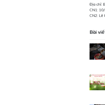
Địa chỉ:
CN1: 10/
CN2: Lê 
Bài viế