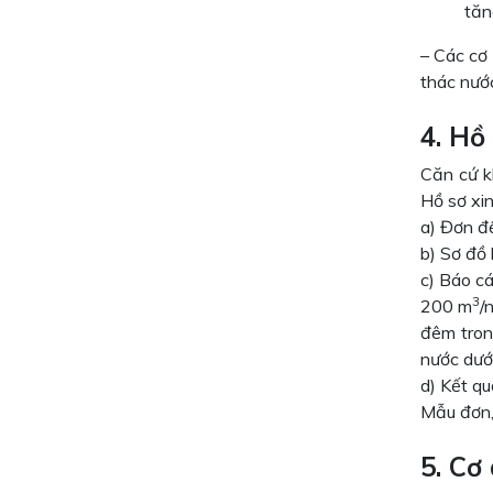
tăn
– Các cơ
thác nước
4. Hồ
Căn cứ k
Hồ sơ xi
a) Đơn đ
b) Sơ đồ 
c) Báo cá
3
200 m
/
đêm tron
nước dướ
d) Kết q
Mẫu đơn,
5. Cơ