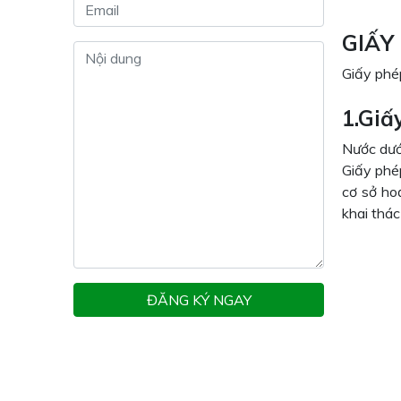
GIẤY
Giấy phé
1.Giấ
Nước dưới
Giấy phé
cơ sở ho
khai thác
ĐĂNG KÝ NGAY