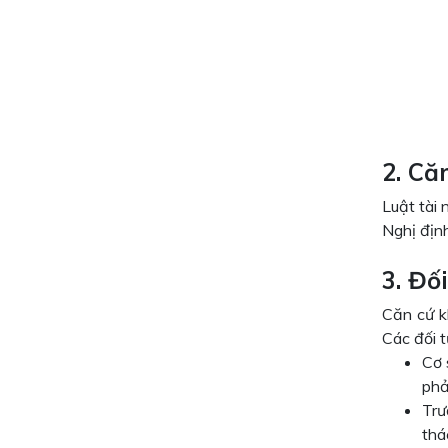
2. Că
Luật tài
Nghị địn
3. Đố
Căn cứ k
Các đối t
Cơ 
phả
Trư
thá