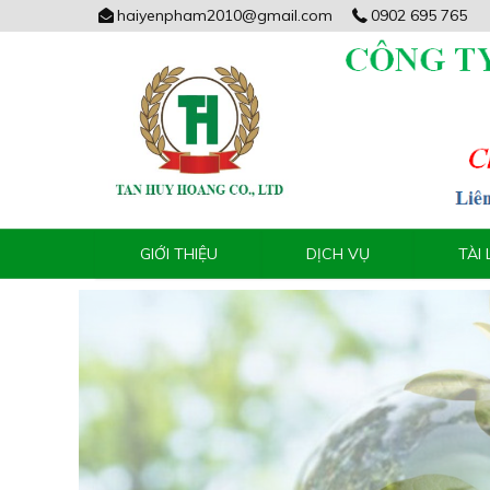
haiyenpham2010@gmail.com
0902 695 765
GIỚI THIỆU
DỊCH VỤ
TÀI 