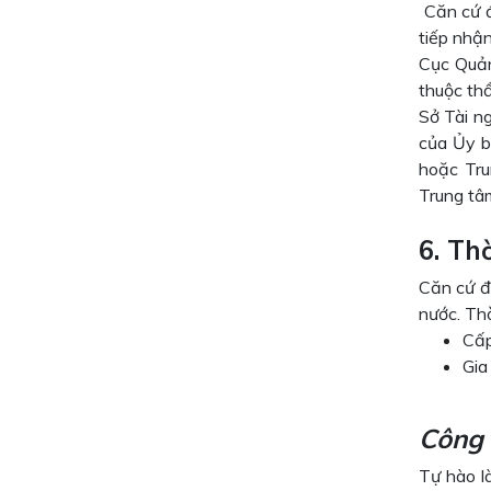
Căn cứ đ
tiếp nhận
Cục Quản
thuộc th
Sở Tài n
của Ủy b
hoặc Tru
Trung tâ
6. Th
Căn cứ đ
nước. Th
Cấp
Gia
Công 
Tự hào là