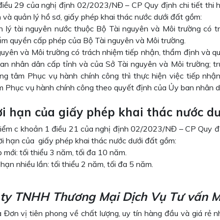
iều 29 của nghị định 02/2023/NĐ – CP Quy định chi tiết thi h
 và quản lý hồ sơ, giấy phép khai thác nước dưới đất gồm:
 lý tài nguyên nước thuộc Bộ Tài nguyên và Môi trường có tr
ẩm quyền cấp phép của Bộ Tài nguyên và Môi trường.
guyên và Môi trường có trách nhiệm tiếp nhận, thẩm định và q
an nhân dân cấp tỉnh và của Sở Tài nguyên và Môi trường; t
ng tâm Phục vụ hành chính công thì thực hiện việc tiếp nhậ
m Phục vụ hành chính công theo quyết định của Ủy ban nhân d
ời hạn của giấy phép khai thác nước dư
iểm c khoản 1 điều 21 của nghị định 02/2023/NĐ – CP Quy định
ời hạn của giấy phép khai thác nước dưới đất gồm:
 mới: tối thiểu 3 năm, tối đa 10 năm.
 hạn nhiều lần: tối thiểu 2 năm, tối đa 5 năm.
ty TNHH Thương Mại Dịch Vụ Tư vấn M
 Đơn vị tiên phong về chất lượng, uy tín hàng đầu và giá rẻ n