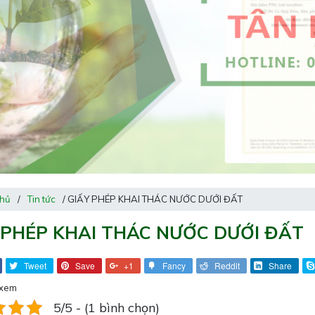
chủ
/
Tin tức
/ GIẤY PHÉP KHAI THÁC NƯỚC DƯỚI ĐẤT
 PHÉP KHAI THÁC NƯỚC DƯỚI ĐẤT
Tweet
Save
+1
Fancy
Reddit
Share
 xem
5/5 - (1 bình chọn)