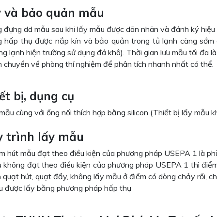
y và bảo quản mẫu
 đựng dd mẫu sau khi lấy mẫu được dãn nhãn và đánh ký hiệu
 hấp thụ được nắp kín và bảo quản trong tủ lạnh càng sớm c
ng lạnh hiện trường sử dụng đá khô). Thời gian lưu mẫu tối đa l
 chuyển về phòng thí nghiệm để phân tích nhanh nhất có thể.
ết bị, dụng cụ
ẫu cùng với ống nối thích hợp bằng silicon (Thiết bị lấy mẫu kh
y trình
lấy mẫu
m hút mẫu đạt theo điều kiện của phương pháp USEPA 1 là ph
 không đạt theo điều kiện của phương pháp USEPA 1 thì điểm 
 quạt hút, quạt đẩy, không lấy mẫu ở điểm có dòng chảy rối, c
 được lấy bằng phương pháp hấp thụ