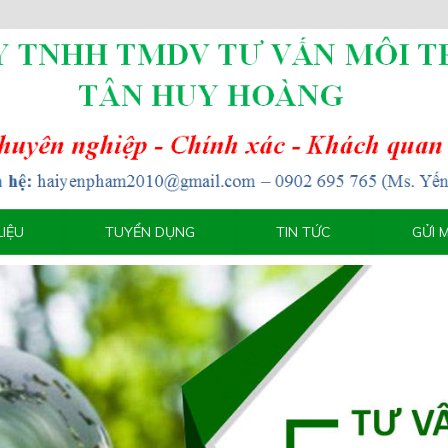
LIỆU
TUYỂN DỤNG
TIN TỨC
GỬI 