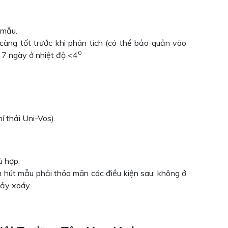
 mẫu.
àng tốt trước khi phân tích (có thể bảo quản vào
0
à 7 ngày ở nhiệt độ <4
í thải Uni-Vos).
ù hợp.
hút mẫu phải thỏa mãn các điều kiện sau: không ở
hảy xoáy.