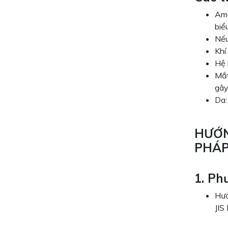
Amo
biể
Nếu
Khí
Hệ 
Mắt
gây
Da:
HƯỚN
PHÁ
1. P
Hướ
JIS