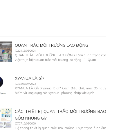
QUAN TRẮC MÔI TRƯỜNG LAO ĐỘNG
(02:24 18/05/2024)
QUAN TRẮC MÔI TRƯỜNG LAO ĐỘNG Tầm quan trọng của
việc thực hiện quan trắc môi trường lao động 1. Quan...
XYANUA LÀ GÌ?
(01:34 03/07/2023)
XYANUA LÀ GÌ? Xyanua là gì? Cách điều chế, mức độ nguy
hiểm và ứng dụng của xyanua, phương pháp xác định...
CÁC THIẾT BỊ QUAN TRẮC MÔI TRƯỜNG BAO
GỒM NHỮNG GÌ?
(07:07 12/02/2020)
Hệ thống thiết bị quan trắc môi trường Thực trạng ô nhiễm