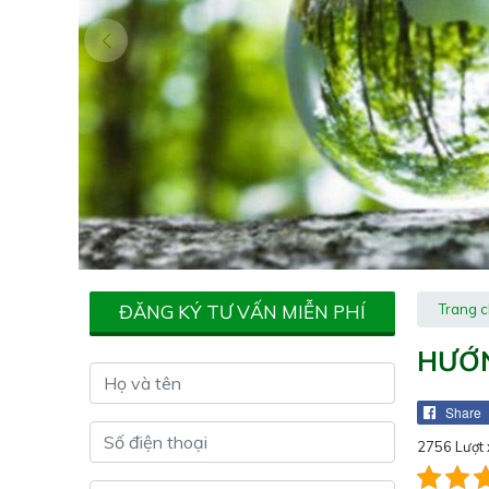
ĐĂNG KÝ TƯ VẤN MIỄN PHÍ
Trang 
HƯỚN
Share
2756 Lượt