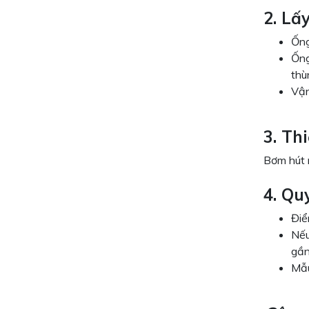
2. Lấ
Ống
Ống
thù
Vận
3. Thi
Bơm hút m
4. Qu
Điể
Nếu
gần
Mẫu