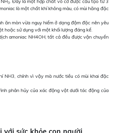
à NH
. Đây là một hợp chất vô cơ được cấu tạo từ 3
3
Amoniac là một chất khí không màu, có mùi hăng đặc
 tính ăn mòn vừa nguy hiểm ở dạng đậm đặc nên yêu
gặt hoặc sử dụng với một khối lượng đáng kể.
dịch amoniac NH4OH, tất cả đều được vận chuyển
í NH3, chính vì vậy mà nước tiều có mùi khai đặc
trình phân hủy của xác động vật dưới tác động của
 với sức khỏe con người