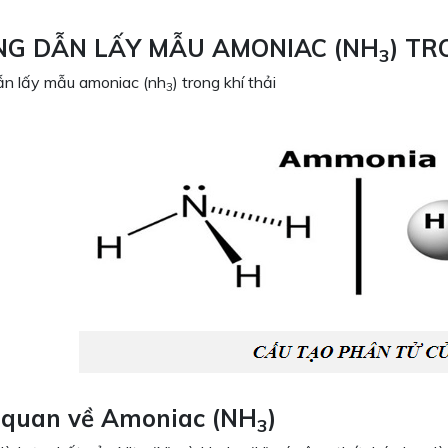
G DẪN LẤY MẪU AMONIAC (NH
) TR
3
n lấy mẫu amoniac (nh
) trong khí thải
3
 quan về
Amoniac (NH
)
3