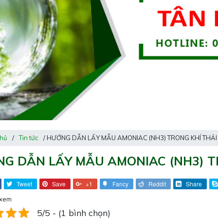
chủ
/
Tin tức
/ HƯỚNG DẪN LẤY MẪU AMONIAC (NH3) TRONG KHÍ THẢI
G DẪN LẤY MẪU AMONIAC (NH3) T
Tweet
Save
+1
Fancy
Reddit
Share
 xem
5/5 - (1 bình chọn)