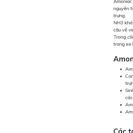
Amoniac 
nguyên t
trưng.
NH3 khá 
câu về vi
Trong cô
trong xe 
Amoni
Amo
Con
trư
Sin
các
Amo
Amo
Các t