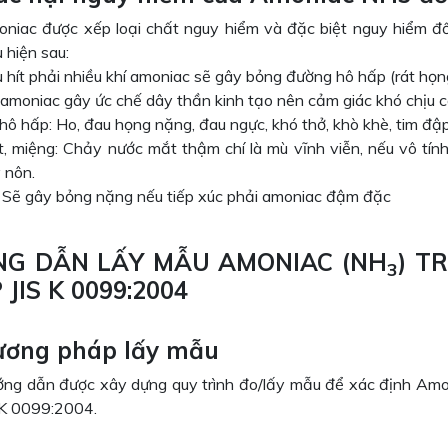
niac được xếp loại chất nguy hiểm và đặc biệt nguy hiểm đố
u hiện sau:
 hít phải nhiều khí amoniac sẽ gây bỏng đường hô hấp (rát họn
 amoniac gây ức chế dây thần kinh tạo nên cảm giác khó chịu cá
hô hấp: Ho, đau họng nặng, đau ngực, khó thở, khò khè, tim đậ
, miệng: Chảy nước mắt thậm chí là mù vĩnh viễn, nếu vô tín
 nôn.
 Sẽ gây bỏng nặng nếu tiếp xúc phải amoniac đậm đặc
G DẪN LẤY MẪU AMONIAC (NH
) T
3
P
JIS K 0099:2004
hương pháp
lấy mẫu
ng dẫn được xây dựng quy trình đo/lấy mẫu để xác định Amon
 K 0099:2004.