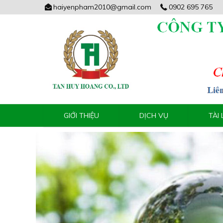
haiyenpham2010@gmail.com
0902 695 765
GIỚI THIỆU
DỊCH VỤ
TÀI 