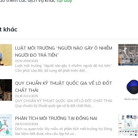
o thêm các dịch vụ khác
tại đây
t khác
LUẬT MÔI TRƯỜNG “NGƯỜI NÀO GÂY Ô NHIỄM
NGƯỜI ĐÓ TRẢ TIỀN”
(01:54 25/04/2020)
Luật môi trường “Người nào gây ô nhiễm người đó trả tiền”
Cần phải sửa đổi, bổ sung để phát triển đất...
QUY CHUẨN KỸ THUẬT QUỐC GIA VỀ LÒ ĐỐT
CHẤT THẢI
(01:36 21/11/2025)
QUY CHUẨN KỸ THUẬT QUỐC GIA VỀ LÒ ĐỐT CHẤT THẢI
Quy chuẩn kỹ thuật quốc gia về lò đốt chất thải...
PHÂN TÍCH MÔI TRƯỜNG TẠI ĐỒNG NAI
(09:32 03/02/2020)
Dịch vụ quan trắc lấy mẫu và phân tích môi trường tại Đồng
Nai Nắm bắt được nhu cầu lập hồ sơ...