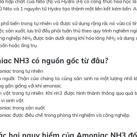
là hợp chất của Nito (N) và Hydro (H) có công thức hóa học l
ử Nito và 1 nguyên tử Hydro tạo thành một liên kết kém bền. 
phổ biến trong tự nhiên và được sử dụng rộng rãi, nó vừa có
ệc sản xuất, lưu trữ đều phải tuân thủ theo quy trình nghiêm n
ng nghiệp NH
được bán dưới dạng khí hóa lỏng NH
và dung 
3
3
bồn hoặc ống trụ.
ac NH3 có nguồn gốc từ đâu?
niac trong tự nhiên
 người: Thận của chúng ta cũng sản sinh ra một lượng nhỏ kh
ng gần giống với khí amoniac.
h vật trong tự nhiên: Khí nh3 được hình thành thông qua quá 
 vi sinh vật.
niac trong sản xuất
niac được điều chế trong phòng thí nghiệm và công nghiệp.
ác hại nguy hiểm của Amoniac NH3 đối