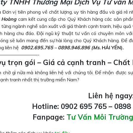
ty TNHH Thương Mại Dịch Vụ Tư vấn M
 Đơn vị tiên phong về chất lượng, uy tín hàng đầu và giá rẻ n
 Hoàng
cam kết cung cấp cho Quý Khách hàng các sản phẩm 
từng ngành nghề sản xuất với giá thành cạnh tranh, hiệu quả v
h hàng chu đáo. Đội ngũ kỹ thuật tư vấn có chuyên môn với
óng sẽ luôn mang đến sự hài lòng cho Quý Khách hàng. Để đư
òng liên hệ
0902.695.765 – 0898.946.896
(M
s.
HẢI YẾN).
————————-
vụ trọn gói – Giá cả cạnh tranh – Chất 
 chờ gì nữa mà không liên hệ với chúng tôi. Để nhận được sự
cạnh tranh nhất thị trường miền Nam?
Liên hệ ngay
Hotline: 0902 695 765 – 0898
Fanpage:
Tư Vấn Môi Trườn