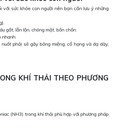
i với sức khỏe con người nên bạn cần lưu ý những
g).
u gắt, lẫn lộn, chóng mặt, bồn chồn.
p nhanh.
h nuốt phải sẽ gây bỏng miệng, cổ họng và dạ dày,
RONG KHÍ THẢI
THEO PHƯƠNG
iac (NH3) trong khí thải phù hợp với phương pháp