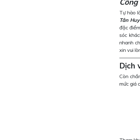
Công 
Tự hào là
Tân Huy
đặc điểm 
sóc khác
nhanh ch
xin vui l
————
Dịch 
Còn chần
mức giá 