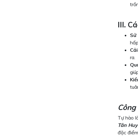
trồ
III. 
Sử 
hấp
Cải
ra.
Quả
giú
Kiể
tuâ
Công 
Tự hào là
Tân Huy
đặc điểm 