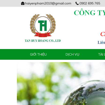
haiyenpham2010@gmail.com
0902 695 765
GIỚI THIỆU
DỊCH VỤ
TÀI 