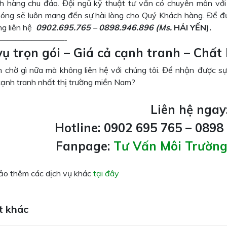
h hàng chu đáo. Đội ngũ kỹ thuật tư vấn có chuyên môn với
óng sẽ luôn mang đến sự hài lòng cho Quý Khách hàng. Để đư
òng liên hệ
0902.695.765 – 0898.946.896
(M
s.
HẢI YẾN).
————————-
vụ trọn gói – Giá cả cạnh tranh – Chất 
 chờ gì nữa mà không liên hệ với chúng tôi. Để nhận được sự
cạnh tranh nhất thị trường miền Nam?
Liên hệ ngay
Hotline: 0902 695 765 – 0898
Fanpage:
Tư Vấn Môi Trườn
o thêm các dịch vụ khác
tại đây
t khác