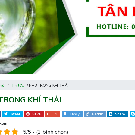
chủ
/
Tin tức
/ NH3 TRONG KHÍ THẢI
TRONG KHÍ THẢI
Tweet
Save
+1
Fancy
Reddit
Share
 xem
5/5 - (1 bình chọn)