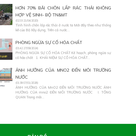
HƠN 70% BÃI CHÔN LẤP RÁC THẢI KHÔNG
HỢP VỆ SINH- BỘ TN&MT
(02:33 21/04/2020)
Tình hình chôn lấp rác thải ở nước ta Mới đây theo như thống
kê của Bộ Xây dựng, Trên cả nước...
PHÒNG NGỪA SỰ CỐ HÓA CHẤT
(01:42 27/09/2024)
PHÒNG NGỪA SỰ CỐ HÓA CHẤT Kế hoạch, phòng ngừa sự
cố hóa chất 1. KHÁI NIỆM SỰ CỐ HÓA CHẤT...
ẢNH HƯỞNG CỦA MNO2 ĐẾN MÔI TRƯỜNG
NƯỚC
(01:39 07/01/2026)
ẢNH HƯỞNG CỦA MnO2 ĐẾN MÔI TRƯỜNG NƯỚC ẢNH
HƯỞNG CỦA mno2 ĐẾN MÔI TRƯỜNG NƯỚC I. TỔNG
QUAN Trong môi...