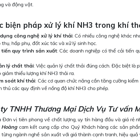
ng và động vật.
Các biện pháp xử lý khí NH3 trong khí th
dụng công nghệ xử lý khí thải
: Có nhiều công nghệ khác nh
 thụ, hấp phụ, đốt xúc tác và xử lý sinh học.
 tiến quy trình sản xuất
: Các doanh nghiệp có thể cải tiến q
n lý chất thải
: Việc quản lý chất thải đúng cách. Đặc biệt l
p giảm thiểu lượng khí NH3 thải ra.
m soát khí thải
: Các cơ quan chức năng cần tăng cường kiểm 
n thủ các quy định về nồng độ khí NH3 cho phép.
ty TNHH Thương Mại Dịch Vụ Tư vấn M
 Đơn vị tiên phong về chất lượng, uy tín hàng đầu và giá rẻ n
 Hoàng
cam kết cung cấp cho Quý Khách hàng các sản phẩm 
từng ngành nghề sản xuất với giá thành cạnh tranh, hiệu quả v