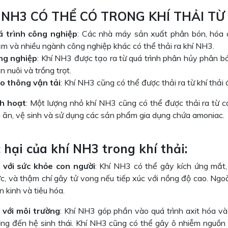
HÍ NH3 CÓ THỂ CÓ TRONG KHÍ THẢI 
 trình công nghiệp
: Các nhà máy sản xuất phân bón, hóa ch
m và nhiều ngành công nghiệp khác có thể thải ra khí NH3.
ng nghiệp
: Khí NH3 được tạo ra từ quá trình phân hủy phân b
n nuôi và trồng trọt.
o thông vận tải
: Khí NH3 cũng có thể được thải ra từ khí thải 
h hoạt
: Một lượng nhỏ khí NH3 cũng có thể được thải ra từ 
 ăn, vệ sinh và sử dụng các sản phẩm gia dụng chứa amoniac.
ác hại của khí NH3 trong khí thải:
 với sức khỏe con người
: Khí NH3 có thể gây kích ứng mắt,
c, và thậm chí gây tử vong nếu tiếp xúc với nồng độ cao. Ngoà
n kinh và tiêu hóa.
 với môi trường
: Khí NH3 góp phần vào quá trình axit hóa và
ng đến hệ sinh thái. Khí NH3 cũng có thể gây ô nhiễm nguồn 