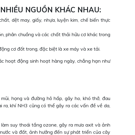
TỪ NHIỀU NGUỒN KHÁC NHAU:
ất, dệt may, giấy, nhựa, luyện kim, chế biến thực
ón, phân chuồng và các chất thải hữu cơ khác trong
động cơ đốt trong, đặc biệt là xe máy và xe tải.
các hoạt động sinh hoạt hàng ngày, chẳng hạn như
 mũi, họng và đường hô hấp, gây ho, khó thở, đau
i ra, khí NH3 cũng có thể gây ra các vấn đề về da,
 làm suy thoái tầng ozone, gây ra mưa axit và ảnh
nước và đất, ảnh hưởng đến sự phát triển của cây