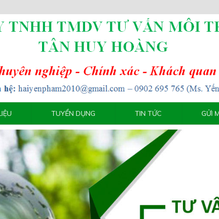
LIỆU
TUYỂN DỤNG
TIN TỨC
GỬI 