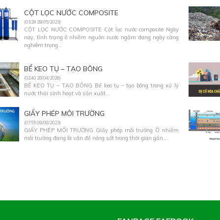
CỘT LỌC NƯỚC COMPOSITE
(03:29 29/05/2023)
CỘT LỌC NƯỚC COMPOSITE Cột lọc nước composite Ngày
nay, tình trạng ô nhiễm nguồn nước ngầm đang ngày càng
nghiêm trọng...
BỂ KEO TỤ – TẠO BÔNG
(02:40 28/04/2026)
BỂ KEO TỤ – TẠO BÔNG Bể keo tụ – tạo bông trong xử lý
nước thải sinh hoạt và sản xuất...
GIẤY PHÉP MÔI TRƯỜNG
(07:55 09/08/2023)
GIẤY PHÉP MÔI TRƯỜNG Giấy phép môi trường Ô nhiễm
môi trường đang là vấn đề nóng sốt trong thời gian gần...