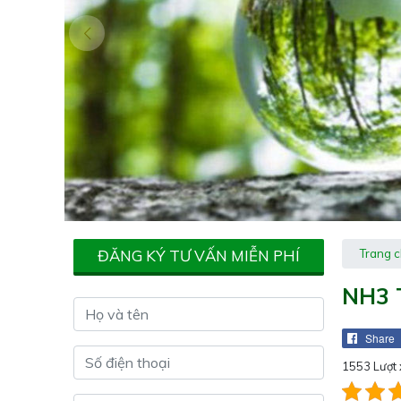
ĐĂNG KÝ TƯ VẤN MIỄN PHÍ
Trang 
NH3 
Share
1553 Lượt