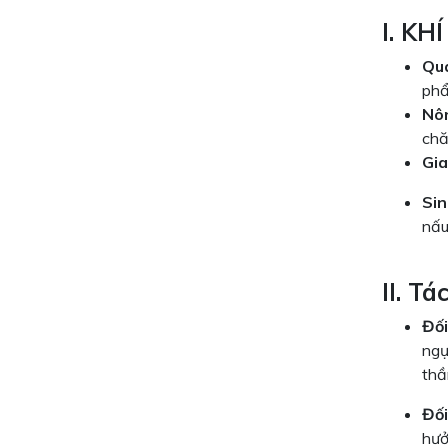
I. K
Quá
phẩ
Nô
chă
Gia
Sin
nấu
II. T
Đối
ngự
thầ
Đối
hưở