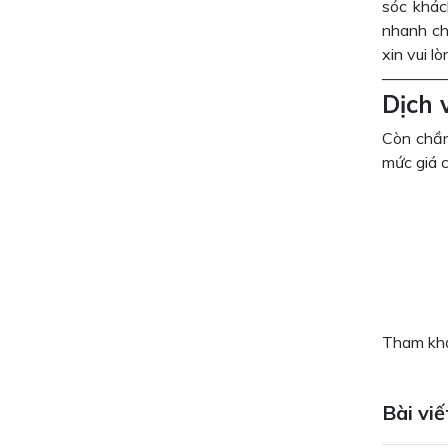
sóc khác
nhanh ch
xin vui l
————
Dịch 
Còn chần
mức giá 
Tham khả
Bài viế