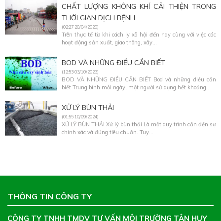
CHẤT LƯỢNG KHÔNG KHÍ CẢI THIỆN TRONG
THỜI GIAN DỊCH BỆNH
(02:27 20/04/2020)
Trên thực tế từ khi cách ly xã hội đến nay cùng với việc các
hoạt động sản xuất, giao thông, xây...
BOD VÀ NHỮNG ĐIỀU CẦN BIẾT
(12:53 03/10/2023)
BOD VÀ NHỮNG ĐIỀU CẦN BIẾT Bod và những điều cần
biết Trung bình mỗi ngày, một người sử dụng hết khoảng...
XỬ LÝ BÙN THẢI
(01:55 10/09/2024)
XỬ LÝ BÙN THẢI Xử lý bùn thải Là một quy trình cần đến sự
chính xác và đúng tiêu chuẩn. Tuy...
THÔNG TIN CÔNG TY
CÔNG TY TNHH TMDV TƯ VẤN MÔI TRƯỜNG TÂN HUY