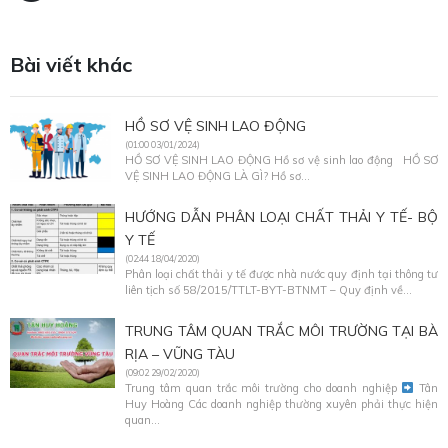
Bài viết khác
HỒ SƠ VỆ SINH LAO ĐỘNG
(01:00 03/01/2024)
HỒ SƠ VỆ SINH LAO ĐỘNG Hồ sơ vệ sinh lao động HỒ SƠ
VỆ SINH LAO ĐỘNG LÀ GÌ? Hồ sơ...
HƯỚNG DẪN PHÂN LOẠI CHẤT THẢI Y TẾ- BỘ
Y TẾ
(02:44 18/04/2020)
Phân loại chất thải y tế được nhà nước quy định tại thông tư
liên tịch số 58/2015/TTLT-BYT-BTNMT – Quy định về...
TRUNG TÂM QUAN TRẮC MÔI TRƯỜNG TẠI BÀ
RỊA – VŨNG TÀU
(09:02 29/02/2020)
Trung tâm quan trắc môi trường cho doanh nghiệp
Tân
Huy Hoàng Các doanh nghiệp thường xuyên phải thực hiện
quan...