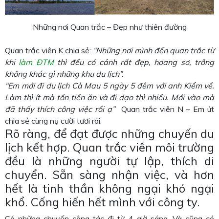
Những nơi Quan trắc – Đẹp như thiên đường
Quan trắc viên K chia sẻ:
“Những nơi mình đến quan trắc từ
khi
làm ĐTM
thì đều có cảnh rất đẹp, hoang sơ, trông
không khác gì những khu du lịch”.
“Em mới đi du lịch Cà Mau 5 ngày 5 đêm với anh Kiểm về.
Làm thì ít mà tốn tiền ăn và đi dạo thì nhiều. Mới vào mà
đã thấy thích công việc rồi ạ”
Quan trắc viên N – Em út
chia sẻ cùng nụ cười tươi rói.
Rõ ràng, để đạt được những chuyến du
lịch kết hợp. Quan trắc viên môi trường
đều là những người tự lập, thích di
chuyển. Sẵn sàng nhận việc, và hơn
hết là tinh thần không ngại khó ngại
khổ. Cống hiến hết mình với công ty.
Có những chuyến công tác đi từ 4 giờ sáng. Và cũng có