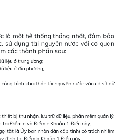
ớc là một hệ thống thống nhất, đảm bảo
hác, sử dụng tài nguyên nước với cơ quan
ồm các thành phần sau:
ữ liệu ở trung ương;
dữ liệu ở địa phương;
có công trình khai thác tài nguyên nước vào cơ sở dữ
hiết bị thu nhận, lưu trữ dữ liệu, phần mềm quản lý,
nh tại Điểm a và Điểm c Khoản 1 Điều này;
gọi tắt là Ủy ban nhân dân cấp tỉnh) có trách nhiệm
 quy định tại Điểm b Khoản 1 Điều này;