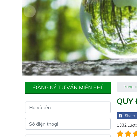
ĐĂNG KÝ TƯ VẤN MIỄN PHÍ
Trang 
QUY 
Share
1332 Lượt