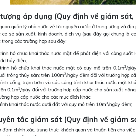
i tượng áp dụn
g (Quy định về giám sát,
quan quản lý nhà nước về tài nguyên nước ở trung ương và địa
 cơ sở sản xuất, kinh doanh, dịch vụ (sau đây gọi chung là cơ
 trong các trường hợp sau đây:
trình hồ chứa khai thác nước mặt để phát điện với công suất 
ới thủy điện;
3
trình hồ chứa khai thác nước mặt có quy mô trên 0,1m
/giâ
3
uôi trồng thủy sản; trên 100m
/ngày đêm đối với trường hợp c
trình cống, trạm bơm và các công trình khai thác nước mặt kh
3
rên 0,1m
/giây đối với trường hợp cấp nước cho sản xuất nông
trường hợp cấp nước cho các mục đích khác;
3
rình khai thác nước dưới đất với quy mô trên 10m
/ngày đêm;
guyên tắc giám sát (Quy định về giám s
 đảm chính xác, trung thực, khách quan và thuận tiện cho việc kh