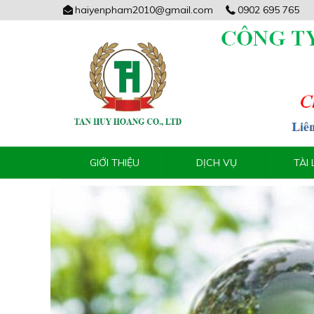
haiyenpham2010@gmail.com
0902 695 765
GIỚI THIỆU
DỊCH VỤ
TÀI 