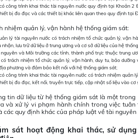
có công trình khai thác tài nguyên nước quy định tại Khoản 2 
hiết bị đo đạc và các thiết bị khác liên quan theo quy định tại
ch nhiệm quản lý, vận hành hệ thống giám sát:
uản lý tài nguyên nước có trách nhiệm tổ chức quản lý, vận h
 nhận, lưu trữ dữ liệu ở trung ương và cơ sở dữ liệu của hệ thống
 nguyên và Môi trường các tỉnh, thành phố trực thuộc trung ươ
 có trách nhiệm tổ chức quản lý, vận hành, duy tu, bảo dưỡng 
 địa phương và đảm bảo kết nối với hệ thống giám sát;
có công trình khai thác tài nguyên nước có trách nhiệm quản l
hiết bị đo đạc, kết nối, truyền trực tiếp, cập nhật số liệu vào cơ
ng tin dữ liệu từ hệ thống giám sát là một tron
ra và xử lý vi phạm hành chính trong việc tuân
à các quy định khác của pháp luật về tài nguyên
ám sát hoạt động khai thác, sử dụng