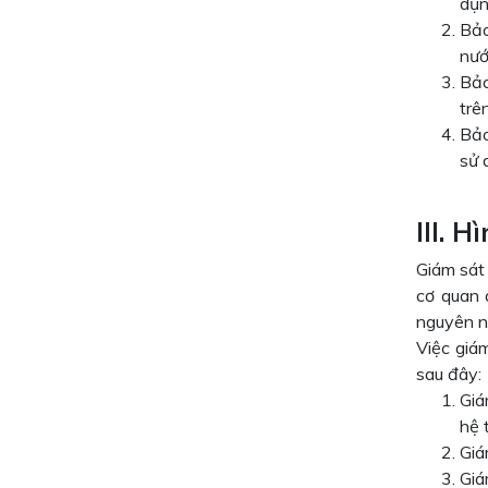
dụn
Bảo
nướ
Bảo
trê
Bảo
sử 
III. 
Giám sát 
cơ quan 
nguyên n
Việc giá
sau đây:
Giá
hệ 
Giá
Giá