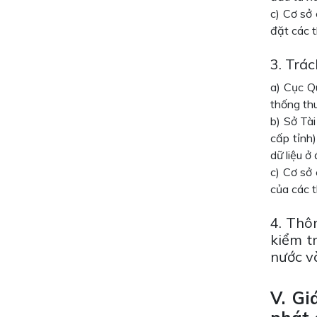
c) Cơ sở 
đặt các t
3. Trá
a) Cục Q
thống thu
b) Sở Tài
cấp tỉnh)
dữ liệu ở
c) Cơ sở 
của các t
4. Thô
kiểm t
nước v
V. Gi