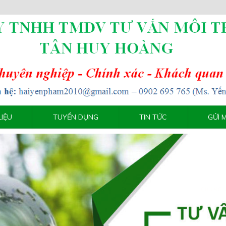
LIỆU
TUYỂN DỤNG
TIN TỨC
GỬI 