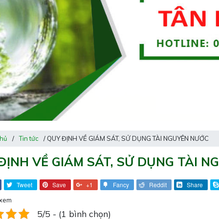
chủ
/
Tin tức
/ QUY ĐỊNH VỀ GIÁM SÁT, SỬ DỤNG TÀI NGUYÊN NƯỚC
ĐỊNH VỀ GIÁM SÁT, SỬ DỤNG TÀI 
Tweet
Save
+1
Fancy
Reddit
Share
 xem
5/5 - (1 bình chọn)