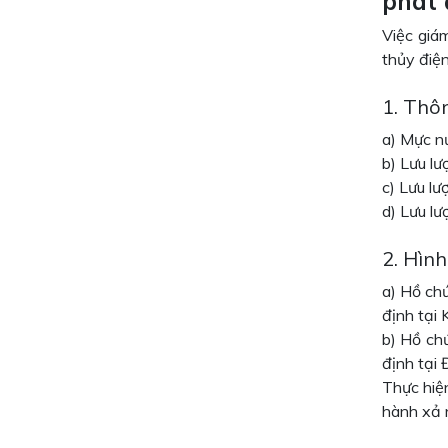
phát 
Việc giá
thủy điệ
1. Thô
a) Mực n
b) Lưu lư
c) Lưu l
d) Lưu lư
2. Hình
a) Hồ chứ
định tại
b) Hồ ch
định tại
Thực hiệ
hành xả n