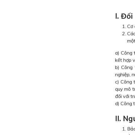
I. Đố
Cơ 
Các
một
a) Công 
kết hợp v
b) Công 
nghiệp, n
c) Công 
quy mô t
đối với 
d) Công t
II. N
Bảo