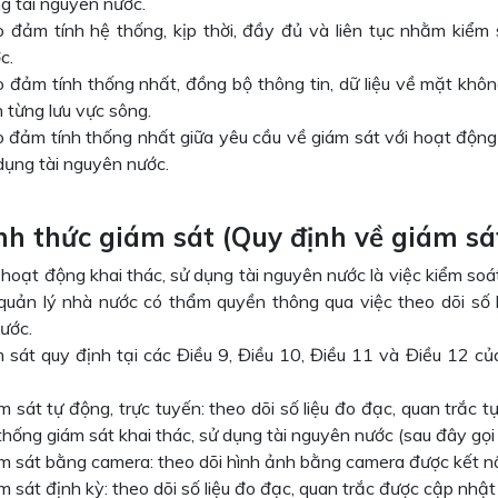
g tài nguyên nước.
 đảm tính hệ thống, kịp thời, đầy đủ và liên tục nhằm kiểm 
c.
 đảm tính thống nhất, đồng bộ thông tin, dữ liệu về mặt không
n từng lưu vực sông.
 đảm tính thống nhất giữa yêu cầu về giám sát với hoạt động 
dụng tài nguyên nước.
Hình thức giám sát (Quy định về giám s
hoạt động khai thác, sử dụng tài nguyên nước là việc kiểm soá
quản lý nhà nước có thẩm quyền thông qua việc theo dõi số li
ước.
m sát quy định tại các Điều 9, Điều 10, Điều 11 và Điều 12 c
m sát tự động, trực tuyến: theo dõi số liệu đo đạc, quan trắc tự
thống giám sát khai thác, sử dụng tài nguyên nước (sau đây gọi
m sát bằng camera: theo dõi hình ảnh bằng camera được kết nối
m sát định kỳ: theo dõi số liệu đo đạc, quan trắc được cập nhật