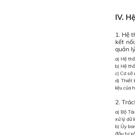
IV. H
1. Hệ 
kết nối
quản l
a) Hệ thố
b) Hệ thố
c) Cơ sở 
d) Thiết 
liệu của 
2. Trá
a) Bộ Tài
xử lý dữ 
b) Ủy ban
đầu tư xâ