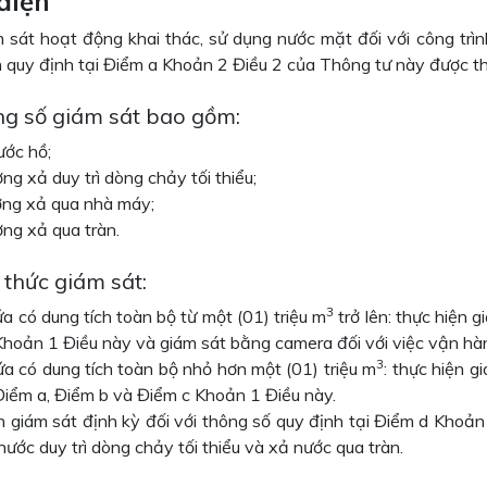
điện
m sát hoạt động khai thác, sử dụng nước mặt đối với công trì
n quy định tại Điểm a Khoản 2 Điều 2 của Thông tư này được th
ng số giám sát bao gồm:
ước hồ;
ợng xả duy trì dòng chảy tối thiểu;
ượng xả qua nhà máy;
ợng xả qua tràn.
 thức giám sát:
3
a có dung tích toàn bộ từ một (01) triệu m
trở lên: thực hiện g
 Khoản 1 Điều này và giám sát bằng camera đối với việc vận hà
3
ứa có dung tích toàn bộ nhỏ hơn một (01) triệu m
: thực hiện g
 Điểm a, Điểm b và Điểm c Khoản 1 Điều này.
n giám sát định kỳ đối với thông số quy định tại Điểm d Khoản
ước duy trì dòng chảy tối thiểu và xả nước qua tràn.