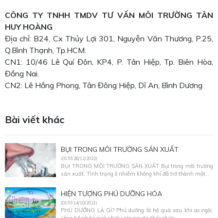
CÔNG TY TNHH TMDV TƯ VẤN MÔI TRƯỜNG TÂN
HUY HOÀNG
Địa chỉ: B24, Cx Thủy Lợi 301, Nguyễn Văn Thương, P.25,
Q.Bình Thạnh, Tp.HCM.
CN1: 10/46 Lê Quí Đôn, KP4, P. Tân Hiệp, Tp. Biên Hòa,
Đồng Nai.
CN2: Lê Hồng Phong, Tân Đông Hiệp, Dĩ An, Bình Dương
Bài viết khác
BỤI TRONG MÔI TRƯỜNG SẢN XUẤT
(01:55 26/12/2022)
BỤI TRONG MÔI TRƯỜNG SẢN XUẤT Bụi trong môi trường
sản xuất. Tình trạng ô nhiễm không khí đã trở thành một...
HIỆN TƯỢNG PHÚ DƯỠNG HÓA
(01:53 14/10/2021)
PHÚ DƯỠNG LÀ GÌ? Phú dưỡng là hệ quả sau khi ao ngòi,
sông hồ nhận quá nhiều các nguồn thải chứa...