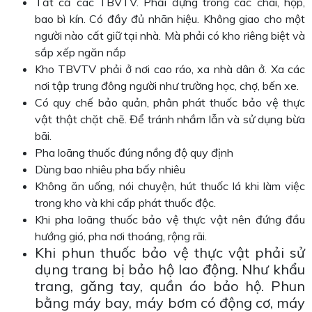
Tất cả các TBVTV. Phải đựng trong các chai, hộp,
bao bì kín. Có đầy đủ nhãn hiệu. Không giao cho một
người nào cất giữ tại nhà. Mà phải có kho riêng biệt và
sắp xếp ngăn nắp
Kho TBVTV phải ở nơi cao ráo, xa nhà dân ở. Xa các
nơi tập trung đông người như trường học, chợ, bến xe.
Có quy chế bảo quản, phân phát thuốc bảo vệ thực
vật thật chặt chẽ. Để tránh nhầm lẫn và sử dụng bừa
bãi.
Pha loãng thuốc đúng nồng độ quy định
Dùng bao nhiêu pha bấy nhiêu
Không ăn uống, nói chuyện, hút thuốc lá khi làm việc
trong kho và khi cấp phát thuốc độc.
Khi pha loãng thuốc bảo vệ thực vật nên đứng đầu
hướng gió, pha nơi thoáng, rộng rãi.
Khi phun thuốc bảo vệ thực vật phải sử
dụng trang bị bảo hộ lao động. Như khẩu
trang, găng tay, quần áo bảo hộ. Phun
bằng máy bay, máy bơm có động cơ, máy