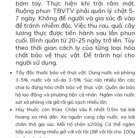
bơm tay. Thực hiện khi trời râm mát.
Ruộng phun TBVTV phải quản lý chặt 5-
7 ngày. Không để người và gia súc đi vào
để tránh nhiễm độc. Việc thu rau, quả, cây
lương thực được tiến hành sau lần phun
cuối. Bình quân từ 20-25 ngày trở lên. Tùy
theo thời gian cách ly của từng loại hóa
chất bảo vệ thực vật. Để tránh hại cho
người sử dụng.
Tẩy độc thuốc bảo vệ thực vật. Dùng nước xà phòng
3-5%, nước vôi sô-da 3-5%. Súc rửa nhiều lần các
chai lọ đựng hóa chất bảo vệ thực vật. Quần áo bảo
hộ lao động và phương tiện cá nhân. Ngâm vào nước
sút xà phòng vài giờ rồi giũ sạch nhiều lần.
Hủy thuốc còn thừa. Chôn sâu ít nhất 0,5m tại bãi
hoang xa nhà dân. Xa nguồn cung cấp nước, xa bãi
chăn thả gia súc. Mỗi hố chôn ≤200g. Có thể ngâm
tiếp xúc trong nhiều giờ với vôi tôi (3lít vôi tôi cho 100g