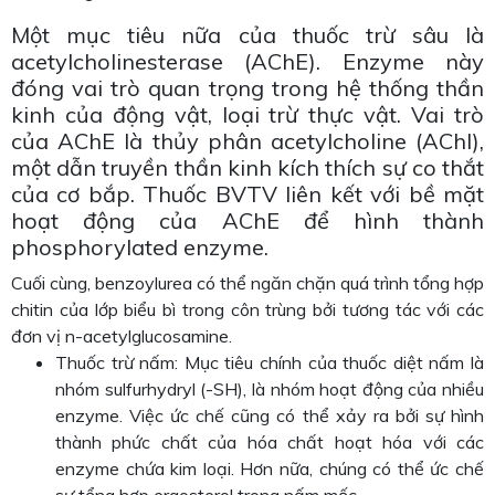
Một mục tiêu nữa của thuốc trừ sâu là
acetylcholinesterase (AChE). Enzyme này
đóng vai trò quan trọng trong hệ thống thần
kinh của động vật, loại trừ thực vật. Vai trò
của AChE là thủy phân acetylcholine (AChl),
một dẫn truyền thần kinh kích thích sự co thắt
của cơ bắp. Thuốc BVTV liên kết với bề mặt
hoạt động của AChE để hình thành
phosphorylated enzyme.
Cuối cùng, benzoylurea có thể ngăn chặn quá trình tổng hợp
chitin của lớp biểu bì trong côn trùng bởi tương tác với các
đơn vị n-acetylglucosamine.
Thuốc trừ nấm: Mục tiêu chính của thuốc diệt nấm là
nhóm sulfurhydryl (-SH), là nhóm hoạt động của nhiều
enzyme. Việc ức chế cũng có thể xảy ra bởi sự hình
thành phức chất của hóa chất hoạt hóa với các
enzyme chứa kim loại. Hơn nữa, chúng có thể ức chế