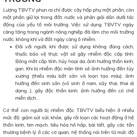
Lượng TBVTV phun ra chỉ được cây hấp phụ một phần, còn
một phần giữ lại trong đất, nước và phân giải dần dưới tác
động của yếu tố môi trường. Việc sử dụng TBVTV ngày
càng tăng trong ngành nông nghiệp đã làm cho môi trường
nước, không khí và đất ngày càng ô nhiễm.
Đối với người, khi được sử dụng không đúng cách,
thuốc bảo vệ thực vật sẽ gây nhiễm độc cấp tính:
Bỏng mắt cấp tính, hủy hoại da, ảnh hưởng thần kinh,
gan. Khi bị nhiễm độc mãn tính sẽ ảnh hưởng đến tủy
xương (thiếu máu bất sản và loạn tạo máu); ảnh
hưởng đến sinh sản (vô sinh ở nam, sảy thai, thai dị
dạng…); gây độc thần kinh; ảnh hưởng đến cơ chế
miễn dịch…
Cơ thể con người bị nhiễm độc TBVTV biểu hiện ở nhiều
mức độ: giảm sút sức khỏe, gây rối loạn các hoạt động ở hệ
thần kinh, tim mạch, tiêu hóa hô hấp, bài tiết, gây các tổn
thương bệnh lý ở các cơ quan, hệ thống nói trên từ mức độ