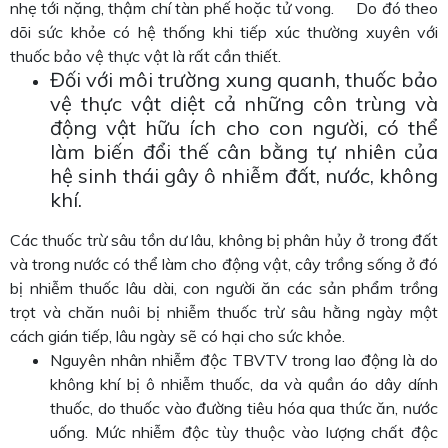
nhẹ tới nặng, thậm chí tàn phế hoặc tử vong. Do đó theo
dõi sức khỏe có hệ thống khi tiếp xúc thường xuyên với
thuốc bảo vệ thực vật là rất cần thiết.
Đối với môi trường xung quanh, thuốc bảo
vệ thực vật diệt cả những côn trùng và
động vật hữu ích cho con người, có thể
làm biến đổi thế cân bằng tự nhiên của
hệ sinh thái gây ô nhiễm đất, nước, không
khí.
Các thuốc trừ sâu tồn dư lâu, không bị phân hủy ở trong đất
và trong nước có thể làm cho động vật, cây trồng sống ở đó
bị nhiễm thuốc lâu dài, con người ăn các sản phẩm trồng
trọt và chăn nuôi bị nhiễm thuốc trừ sâu hằng ngày một
cách gián tiếp, lâu ngày sẽ có hại cho sức khỏe.
Nguyên nhân nhiễm độc TBVTV trong lao động là do
không khí bị ô nhiễm thuốc, da và quần áo dây dính
thuốc, do thuốc vào đường tiêu hóa qua thức ăn, nước
uống. Mức nhiễm độc tùy thuộc vào lượng chất độc