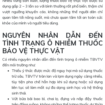
Nhiều vùng sản xuất, lượng thuốc bảo vệ thực vật được sử
dụng gấp 2 – 3 lần so với bình thường rất phổ biến, thậm chí
vượt ngưỡng khuyến cáo, không những thế người dân chỉ
quan tâm tới năng suất, mà chưa quan tâm tới an toàn sức
khỏe của mình và người tiêu dùng.
NGUYÊN NHÂN DẪN ĐẾN
TÌNH TRẠNG Ô NHIỄM THUỐC
BẢO VỆ THỰC VẬT
Có nhiều nguyên nhân dẫn đến tình trạng ô nhiễm TBVTV
đến môi trường như:
Thiếu ý thức được mức độ nguy hại mà sử dụng thuốc
trừ sâu, TBVTV tràn lan và lạm dụng ngày càng nhiều,
tùy tiện pha chế hỗn hợp khi sử dụng hoặc sử dụng
liên tục sẽ làm mất sự đa dạng sinh học và hệ thống
sinh thái.
Vứt bừa bãi bao bì, chai lọ, đựng và nắp đậy thuốc
trên đồng ruộng, không những thế lượng thuốc dư thừa