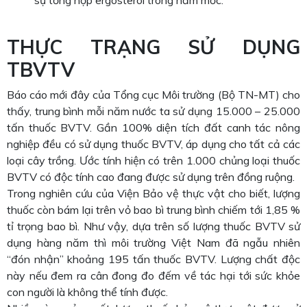
sự tổng hợp ergosterol trong nấm mốc.
THỰC TRẠNG SỬ DỤNG
TBVTV
Báo cáo mới đây của Tổng cục Môi trường (Bộ TN-MT) cho
thấy, trung bình mỗi năm nước ta sử dụng 15.000 – 25.000
tấn thuốc BVTV. Gần 100% diện tích đất canh tác nông
nghiệp đều có sử dụng thuốc BVTV, áp dụng cho tất cả các
loại cây trồng. Ước tính hiện có trên 1.000 chủng loại thuốc
BVTV có độc tính cao đang được sử dụng trên đồng ruộng.
Trong nghiên cứu của Viện Bảo vệ thực vật cho biết, lượng
thuốc còn bám lại trên vỏ bao bì trung bình chiếm tới 1,85 %
tỉ trọng bao bì. Như vậy, dựa trên số lượng thuốc BVTV sử
dụng hàng năm thì môi trường Việt Nam đã ngẫu nhiên
“đón nhận” khoảng 195 tấn thuốc BVTV. Lượng chất độc
này nếu đem ra cân đong đo đếm về tác hại tới sức khỏe
con người là không thể tính được.