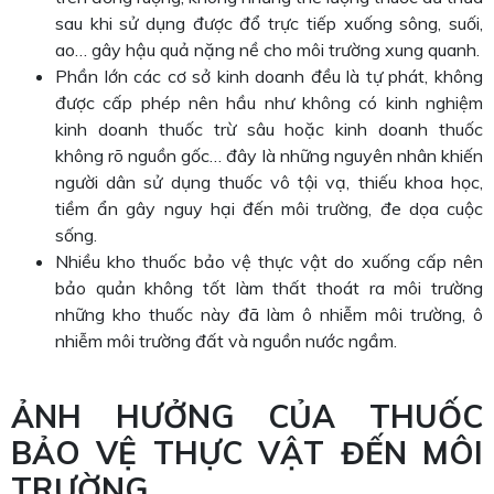
sau khi sử dụng được đổ trực tiếp xuống sông, suối,
ao… gây hậu quả nặng nề cho môi trường xung quanh.
Phần lớn các cơ sở kinh doanh đều là tự phát, không
được cấp phép nên hầu như không có kinh nghiệm
kinh doanh thuốc trừ sâu hoặc kinh doanh thuốc
không rõ nguồn gốc… đây là những nguyên nhân khiến
người dân sử dụng thuốc vô tội vạ, thiếu khoa học,
tiềm ẩn gây nguy hại đến môi trường, đe dọa cuộc
sống.
Nhiều kho thuốc bảo vệ thực vật do xuống cấp nên
bảo quản không tốt làm thất thoát ra môi trường
những kho thuốc này đã làm ô nhiễm môi trường, ô
nhiễm môi trường đất và nguồn nước ngầm.
ẢNH HƯỞNG CỦA THUỐC
BẢO VỆ THỰC VẬT ĐẾN MÔI
TRƯỜNG