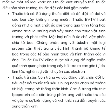
mốc và một số loại khác như thuốc diệt nhuyễn thể, thuốc
điều hòa sinh trưởng, thuốc diệt các loài gặm nhấm.
Thuốc trừ cỏ: Sử dụng thuốc diệt cỏ để diệt cỏ dại và
các loài cây không mong muốn. Thuốc BVTV hoạt
động như là một chất ức chế trong quá trình tổng hợp
amino acid, là những khối xây dựng cho thực vật sinh
trưởng và phát triển. Một loại nữa là ức chế việc phân
chia tế bào. Chúng phản ứng với tubulin, một loại
protein cần thiết trong việc hình thành bộ khung tế
bào trong các tế bào nhân thực và hình thành các vi
ống. Thuốc BVTV cũng được sử dụng để ngăn chặn
quá trình quang hợp trong cây bởi tạo ra các gốc tự do,
làm tắc nghẽn sự vận chuyển các electron.
Thuốc trừ sâu: Côn trùng và các động vật chân đốt bị
tiêu diệt bởi thuốc trừ sâu. Chúng ngăn chặn hệ thống
tín hiệu trong hệ thống thần kinh. Các lỗ trong cấu trúc
lipoprotein của côn trùng phản ứng với thuốc trừ sâu
và gây ra sự biến dạng và kích thích sự dẫn truyền các
xung thần kinh.