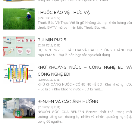
THUỐC BẢO VỆ THỰC VẬT
(02:41 18/12/2022)
Thuốc Bảo Vệ Thực Vật là gì? Những tác hại khôn lường của
thuốc BVTV mà bạn nên biết Thuốc Bảo vệ...
BỤI MỊN PM2.5
(01:39 27/11/2021)
BỤI MỊN PM2.5 – TÁC HẠI VÀ CÁCH PHÒNG TRÁNH Bụi
mịn PM2.5 – Bụi là hỗn hợp các hợp chất dạng...
KHỬ KHOÁNG NƯỚC – CÔNG NGHỆ ED VÀ
CÔNG NGHỆ EDI
(12:46 04/11/2021)
KHỬ KHOÁNG NƯỚC – CÔNG NGHỆ ED Khử khoáng nước
– Ed là gì? Khử khoáng nước – ED là một...
BENZEN VÀ CÁC ẢNH HƯỞNG
(01:32 06/12/2021)
NGUỒN GỐC CỦA BENZEN Benzen phát thải trong môi
trường bằng con đường tự nhiên và nhân tạo(công nghiệp),
trong đó nguồn...