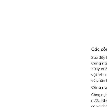
Các cô
Sau đây 
Công ng
Xử lý nư
vật: vi s
và phân 
Công ng
Công ngh
nước. Nh
cơ và ch