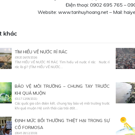
Điện thoại: 0902 695 765 – 0
Website: www.tanhuyhoang.net – Mail: ha
t khác
TÌM HIỂU VỀ NƯỚC RỈ RÁC
(08:20 24/05/2024)
TÌM HIỂU VỀ NƯỚC RỈ RÁC Tìm hiểu về nước rỉ rác Nước rỉ
rác là gì? (TÌM HIỂU VỀ NƯỚC...
BẢO VỆ MÔI TRƯỜNG – CHUNG TAY TRƯỚC
KHI QUÁ MUỘN
(01:17 12/06/2021)
Các quốc gia cần đoàn kết, chung tay bảo vệ môi trường trước
khi quá muộn Hệ sinh thái của trái đất...
ĐỊNH MỨC BỒI THƯỜNG THIỆT HẠI TRONG SỰ
CỐ FORMOSA
(06:45 28/12/2019)