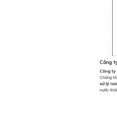
Công ty
Công ty
Chúng tô
xử lý nư
nước thải