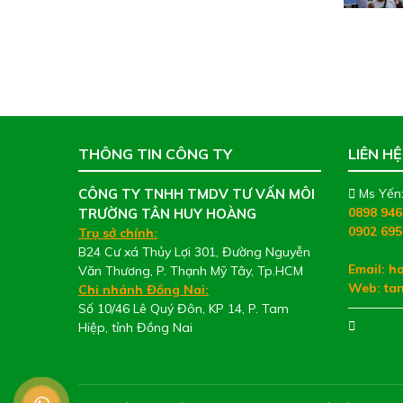
THÔNG TIN CÔNG TY
LIÊN HỆ
CÔNG TY TNHH TMDV TƯ VẤN MÔI
Ms Yến
0898 946
TRƯỜNG TÂN HUY HOÀNG
0902 695
Trụ sở chính:
B24 Cư xá Thủy Lợi 301, Đường Nguyễn
Email: 
Văn Thương, P. Thạnh Mỹ Tây, Tp.HCM
Web:
ta
Chi nhánh Đồng Nai:
————
Số 10/46 Lê Quý Đôn, KP 14, P. Tam
Hiệp, tỉnh Đồng Nai