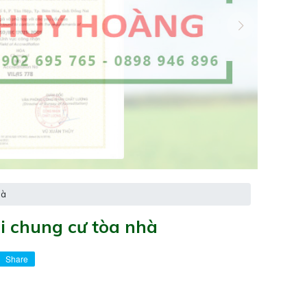
hà
ải chung cư tòa nhà
Share