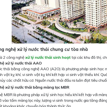
ng nghệ xử lý nước thải chung cư tòa nhà
là 2 công nghệ
xử lý nước thải sinh hoạt
tại các khu đô thị, 
hệ xử lý nước thải AAO
ớc thải bằng công nghệ AAO (A2O) là phương pháp sinh học nhờ
inh vật kỵ khí, vi sinh vật kỵ khí kết hợp vi sinh vật thiếu khí
hủy các chất hữu cơ. Nguồn nước thải đầu ra luôn đạt tiêu ch
hệ xử lý nước thải bằng màng lọc MBR
ệ MBR là phương pháp xử lý sinh học hiếu khí kết hợp với màn
ờ vào tấm màng lọc này, lượng vi sinh trong nước gia tăng đán
ất khoáng khác chuyển hóa thành thức ăn.