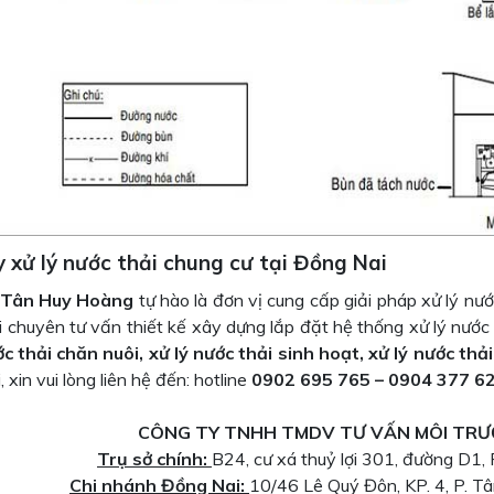
 xử lý nước thải chung cư tại Đồng Nai
 Tân Huy Hoàng
tự hào là đơn vị cung cấp giải pháp xử lý nướ
i chuyên tư vấn thiết kế xây dựng lắp đặt hệ thống xử lý nướ
ớc thải chăn nuôi, xử lý nước thải sinh hoạt, xử lý nước thải
, xin vui lòng liên hệ đến: hotline
0902 695 765 – 0904 377 6
CÔNG TY TNHH TMDV TƯ VẤN MÔI TR
Trụ sở chính:
B24, cư xá thuỷ lợi 301, đường D1, 
Chi nhánh Đồng Nai:
10/46 Lê Quý Đôn, KP. 4, P. Tâ