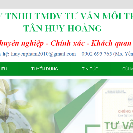
LIỆU
TUYỂN DỤNG
TIN TỨC
GỬI 