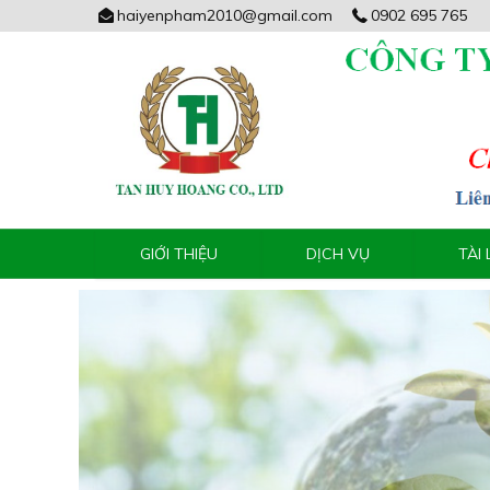
haiyenpham2010@gmail.com
0902 695 765
GIỚI THIỆU
DỊCH VỤ
TÀI 