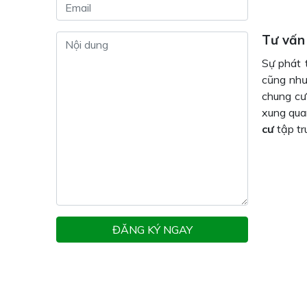
Tư vấn
Sự phát 
cũng như
chung cư
xung qua
cư
tập tr
ĐĂNG KÝ NGAY