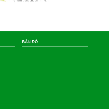
nghiêm trọng cho da I. Tia...
BẢN ĐỒ