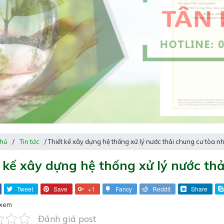
chủ
/
Tin tức
/ Thiết kế xây dựng hệ thống xử lý nước thải chung cư tòa n
 kế xây dựng hệ thống xử lý nước th
Tweet
Save
+1
Fancy
Reddit
Share
 xem
Đánh giá post