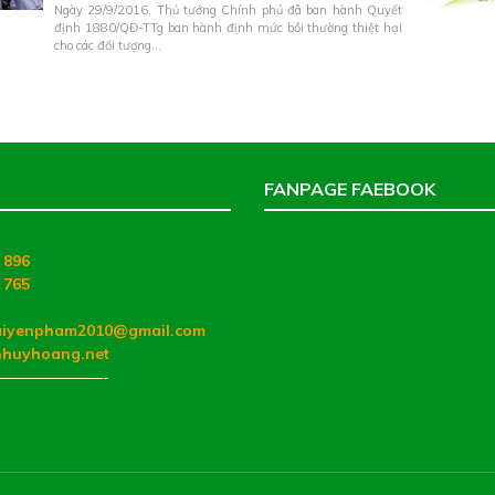
Ngày 29/9/2016, Thủ tướng Chính phủ đã ban hành Quyết
định 1880/QĐ-TTg ban hành định mức bồi thường thiệt hại
cho các đối tượng...
FANPAGE FAEBOOK
:
 896
 765
haiyenpham2010@gmail.com
nhuyhoang.net
———————-