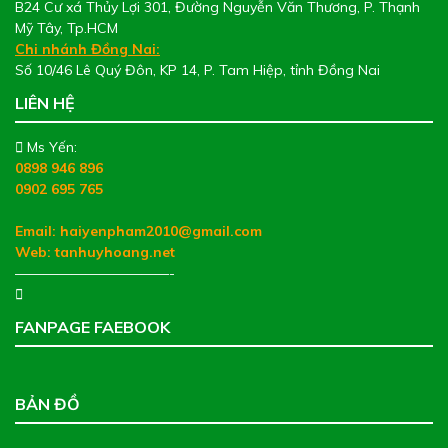
B24 Cư xá Thủy Lợi 301, Đường Nguyễn Văn Thương, P. Thạnh
Mỹ Tây, Tp.HCM
Chi nhánh Đồng Nai:
Số 10/46 Lê Quý Đôn, KP 14, P. Tam Hiệp, tỉnh Đồng Nai
LIÊN HỆ
Ms Yến:
0898 946 896
0902 695 765
Email: haiyenpham2010@gmail.com
Web:
tanhuyhoang.net
———————————-
FANPAGE FAEBOOK
BẢN ĐỒ