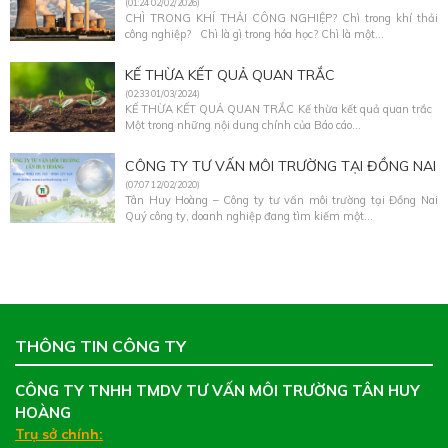
(01:24 02/02/2026)
CHÌ TRONG KHÍ THẢI CÔNG NGHIỆP? Chì trong khí thải
công nghiệp? Chì là gì trong hóa học? Chì là một...
KẾ THỪA KẾT QUẢ QUAN TRẮC
(02:33 01/03/2024)
KẾ THỪA KẾT QUẢ QUAN TRẮC Kế thừa kết quả quan trắc
Một trong những nội dung chính của Báo cáo...
CÔNG TY TƯ VẤN MÔI TRƯỜNG TẠI ĐỒNG NAI
(07:07 12/02/2020)
Tân Huy Hoàng – Công ty tư vấn môi trường tại Đồng Nai
Quý công ty, doanh nghiệp đang tìm kiếm một...
THÔNG TIN CÔNG TY
CÔNG TY TNHH TMDV TƯ VẤN MÔI TRƯỜNG TÂN HUY
HOÀNG
Trụ sở chính: