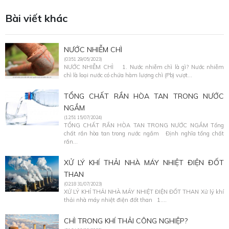
Bài viết khác
NƯỚC NHIỄM CHÌ
(03:51 29/05/2023)
NƯỚC NHIỄM CHÌ 1. Nước nhiễm chì là gì? Nước nhiễm
chì là loại nước có chứa hàm lượng chì (Pb) vượt...
TỔNG CHẤT RẮN HÒA TAN TRONG NƯỚC
NGẦM
(12:51 15/07/2024)
TỔNG CHẤT RẮN HÒA TAN TRONG NƯỚC NGẦM Tổng
chất rắn hòa tan trong nước ngầm Định nghĩa tổng chất
rắn...
XỬ LÝ KHÍ THẢI NHÀ MÁY NHIỆT ĐIỆN ĐỐT
THAN
(02:18 31/07/2023)
XỬ LÝ KHÍ THẢI NHÀ MÁY NHIỆT ĐIỆN ĐỐT THAN Xử lý khí
thải nhà máy nhiệt điện đốt than 1....
CHÌ TRONG KHÍ THẢI CÔNG NGHIỆP?