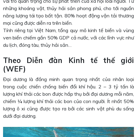
vai trò quan trọng cho sự phát triển của xã hội loài người. Từ
những khoáng vật, thủy hải sản phong phú, cho tới nguồn
năng lượng tái tạo bất tận. 80% hoạt động vận tải thương
mại cũng được diễn ra trên biển.
Tính riêng tại Việt Nam, tổng quy mô kinh tế biển và vùng
ven biển chiếm gần 50% GDP cả nước, với các lĩnh vực như
du lịch, đóng tàu, thủy hải sản…
Theo Diễn đàn Kinh tế thế giới
(WEF)
Đại dương là đồng minh quan trọng nhất của nhân loại
trong cuộc chiến chống biến đổi khí hậu. 2 – 3 tỷ tấn là
lượng khí thải các bon được hấp thụ bởi đại dương mỗi năm,
chiếm ¼ lượng khí thải các bon của con người. Ít nhất 50%
lượng ô xi cũng được tạo ra bởi các sinh vật phù du sống
dưới đại dương.