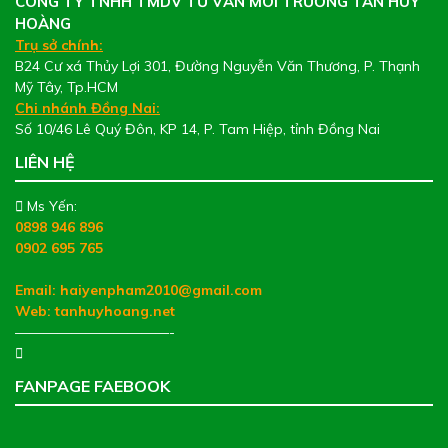
CÔNG TY TNHH TMDV TƯ VẤN MÔI TRƯỜNG TÂN HUY
HOÀNG
Trụ sở chính:
B24 Cư xá Thủy Lợi 301, Đường Nguyễn Văn Thương, P. Thạnh
Mỹ Tây, Tp.HCM
Chi nhánh Đồng Nai:
Số 10/46 Lê Quý Đôn, KP 14, P. Tam Hiệp, tỉnh Đồng Nai
LIÊN HỆ
Ms Yến:
0898 946 896
0902 695 765
Email: haiyenpham2010@gmail.com
Web:
tanhuyhoang.net
———————————-
FANPAGE FAEBOOK