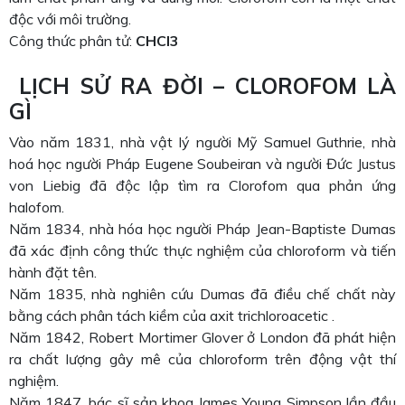
độc với môi trường.
Công thức phân tử:
CHCl3
LỊCH SỬ RA ĐỜI – CLOROFOM LÀ
GÌ
Vào năm 1831, nhà vật lý người Mỹ Samuel Guthrie, nhà
hoá học người Pháp Eugene Soubeiran và người Đức Justus
von Liebig đã độc lập tìm ra Clorofom qua phản ứng
halofom.
Năm 1834, nhà hóa học người Pháp Jean-Baptiste Dumas
đã xác định công thức thực nghiệm của chloroform và tiến
hành đặt tên.
Năm 1835, nhà nghiên cứu Dumas đã điều chế chất này
bằng cách phân tách kiềm của axit trichloroacetic .
Năm 1842, Robert Mortimer Glover ở London đã phát hiện
ra chất lượng gây mê của chloroform trên động vật thí
nghiệm.
Năm 1847, bác sĩ sản khoa James Young Simpson lần đầu