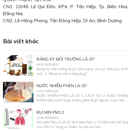
CN1: 10/46 Lê Quí Đôn, KP4, P. Tân Hiệp, Tp. Biên Hòa,
Đồng Nai.
CN2: Lê Hồng Phong, Tân Đông Hiệp, Dĩ An, Bình Dương
Bài viết khác
ĐĂNG KÝ MÔI TRƯỜNG LÀ GÌ?
(04:14 25/05/2022)
Đăng ký môi trường là gì? Đối tượng, thủ tục theo quy định
mới 1. Đăng ký môi trường là gì?...
NƯỚC NHIỄM PHÈN LÀ GÌ?
(12:52 22/06/2022)
NƯỚC NHIỄM PHÈN LÀ GÌ? 5 CÁCH XỬ LÝ NƯỚC NHIỄM
PHÈN HIỆU QUẢ Nước nhiễm phèn là gì? Nguồn nước nhà...
BỤI MỊN PM1.0
(12:34 08/06/2022)
BỤI MỊN PM1.0 LÀ GÌ? BỤI MỊN PM1.0 TỪ ĐÂU MÀ RA? Bụi
mịn PM1.0. Trong tự nhiên, bụi tồn tại như...