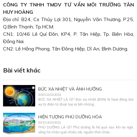
CÔNG TY TNHH TMDV TƯ VẤN MÔI TRƯỜNG TÂN
HUY HOÀNG
Địa chỉ: B24, Cx Thủy Lợi 301, Nguyễn Văn Thương, P.25,
Q.Bình Thạnh, Tp.HCM.
CN1: 10/46 Lê Quí Đôn, KP4, P. Tân Hiệp, Tp. Biên Hòa,
Đồng Nai.
CN2: Lê Hồng Phong, Tân Đông Hiệp, Dĩ An, Bình Dương.
Bài viết khác
BỨC XẠ NHIỆT VÀ ẢNH HƯỞNG
(03:03 21/02/2022)
BỨC XẠ NHIỆT LÀ GÌ? Bức xạ nhiệt (BXN) là hoạt động bức
xạ từ điện từ được tạo ra bởi những...
HIỆN TƯỢNG PHÚ DƯỠNG HÓA
(01:53 14/10/2021)
PHÚ DƯỠNG LÀ GÌ? Phú dưỡng là hệ quả sau khi ao ngòi,
sông hồ nhận quá nhiều các nguồn thải chứa...