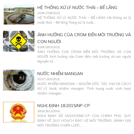
HỆ THỐNG XỬ LÝ NƯỚC THẢI – BỂ LẮNG
(02:49 27/08/2022)
HỆ THỐNG XỬ LÝ NƯỚC THẢI – BỂ LẮNG Hệ thống xử lý
nước thải – Bể lắng Trong xử lý nước...
ẢNH HƯỞNG CỦA CROM ĐẾN MÔI TRƯỜNG VÀ
CON NGƯỜI
(03:06 19/03/2023)
ẢNH HƯỞNG CỦA CROM ĐẾN MÔI TRƯỜNG VÀ CON
NGƯỜI Ảnh hưởng của Crom đến môi trường và con người
Nguyên tố...
NƯỚC NHIỄM MANGAN
(03:37 13/02/2022)
NƯỚC NHIỄM MANGAN – NGUỒN GỐC, TÁC HẠI VÀ CÁCH
XỬ LÝ Nước nhiễm mangan. Tình trạng nước sinh hoạt
nhiễm mangan...
NGHỊ ĐỊNH 18:2015/NP-CP
(06:28 28/12/2019)
NGHỊ ĐỊNH SỐ 18/2015/NĐ-CP CỦA CHÍNH PHỦ: QUY
ĐỊNH VỀ QUY HOẠCH BẢO VỆ MÔI TRƯỜNG, ĐÁNH GIÁ
MÔI TRƯỜNG CHIẾN LƯỢC,...