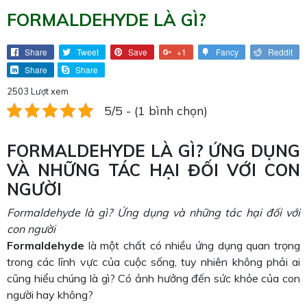
FORMALDEHYDE LÀ GÌ?
Share
Tweet
Save
+1
Fancy
Reddit
Share
Share
2503 Lượt xem
5/5 - (1 bình chọn)
FORMALDEHYDE LÀ GÌ? ỨNG DỤNG
VÀ NHỮNG TÁC HẠI ĐỐI VỚI CON
NGƯỜI
Formaldehyde là gì? Ứng dụng và những tác hại đối với
con người
Formaldehyde
là một chất có nhiều ứng dụng quan trọng
trong các lĩnh vực của cuộc sống, tuy nhiên không phải ai
cũng hiểu chúng là gì? Có ảnh hưởng đến sức khỏe của con
người hay không?