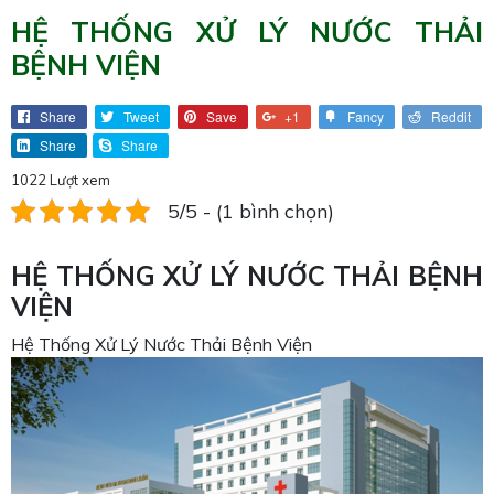
HỆ THỐNG XỬ LÝ NƯỚC THẢI
BỆNH VIỆN
Share
Tweet
Save
+1
Fancy
Reddit
Share
Share
1022 Lượt xem
5/5 - (1 bình chọn)
HỆ THỐNG XỬ LÝ NƯỚC THẢI BỆNH
VIỆN
Hệ Thống Xử Lý Nước Thải Bệnh Viện