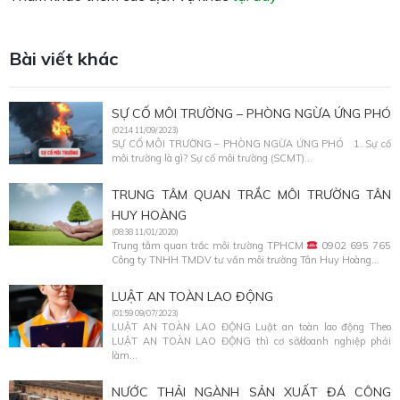
Bài viết khác
SỰ CỐ MÔI TRƯỜNG – PHÒNG NGỪA ỨNG PHÓ
(02:14 11/09/2023)
SỰ CỐ MÔI TRƯỜNG – PHÒNG NGỪA ỨNG PHÓ 1. Sự cố
môi trường là gì? Sự cố môi trường (SCMT)...
TRUNG TÂM QUAN TRẮC MÔI TRƯỜNG TÂN
HUY HOÀNG
(08:38 11/01/2020)
Trung tâm quan trắc môi trường TPHCM
0902 695 765
Công ty TNHH TMDV tư vấn môi trường Tân Huy Hoàng...
LUẬT AN TOÀN LAO ĐỘNG
(01:59 09/07/2023)
LUẬT AN TOÀN LAO ĐỘNG Luật an toàn lao động Theo
LUẬT AN TOÀN LAO ĐỘNG thì cơ sở/doanh nghiệp phải
làm...
NƯỚC THẢI NGÀNH SẢN XUẤT ĐÁ CÔNG