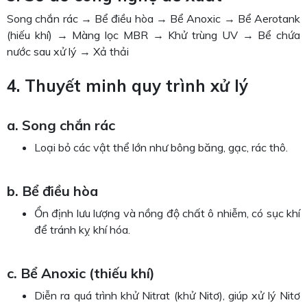
Song chắn rác → Bể điều hòa → Bể Anoxic → Bể Aerotank
(hiếu khí) → Màng lọc MBR → Khử trùng UV → Bể chứa
nước sau xử lý → Xả thải
4. Thuyết minh quy trình xử lý
a. Song chắn rác
Loại bỏ các vật thể lớn như bông băng, gạc, rác thô.
b. Bể điều hòa
Ổn định lưu lượng và nồng độ chất ô nhiễm, có sục khí
để tránh kỵ khí hóa.
c. Bể Anoxic (thiếu khí)
Diễn ra quá trình khử Nitrat (khử Nitơ), giúp xử lý Nitơ