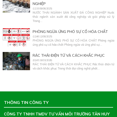
NGHIỆP
(12:33 09/06/2025)
NƯỚC THẢI NGÀNH SẢN XUẤT ĐÁ CÔNG NGHIỆP Nước
thải ngành sản xuất đá công nghiệp và giải pháp xử lý
Trong...
PHÒNG NGỪA ỨNG PHÓ SỰ CỐ HÓA CHẤT
(12:46 12/08/2025)
PHÒNG NGỪA ỨNG PHÓ SỰ CỐ HÓA CHẤT Phòng ngừa
ứng phó sự cố hóa chất Phòng ngừa và ứng phó sự...
RÁC THẢI ĐIỆN TỬ VÀ CÁCH KHẮC PHỤC
(02:45 19/03/2026)
RÁC THẢI ĐIỆN TỬ VÀ CÁCH KHẮC PHỤC Rác thải điện tử
và cách khắc phục Trong thời đại công nghệ phát...
THÔNG TIN CÔNG TY
CÔNG TY TNHH TMDV TƯ VẤN MÔI TRƯỜNG TÂN HUY