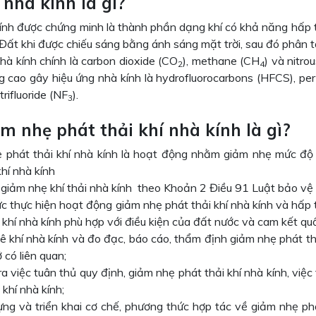
í nhà kính là gì?
kính được chứng minh là thành phần dạng khí có khả năng hấp 
Đất khi được chiếu sáng bằng ánh sáng mặt trời, sau đó phân tá
hà kính chính là carbon dioxide (CO
), methane (CH
) và nitro
2
4
g cao gây hiệu ứng nhà kính là hydrofluorocarbons (HFCS), per
trifluoride (NF
).
3
ảm nhẹ phát thải khí nhà kính là gì?
 phát thải khí nhà kính là hoạt động nhằm giảm nhẹ mức độ 
hí nhà kính
 giảm nhẹ khí thải nhà kính theo Khoản 2 Điều 91 Luật bảo 
c thực hiện hoạt động giảm nhẹ phát thải khí nhà kính và hấp t
 khí nhà kính phù hợp với điều kiện của đất nước và cam kết quố
ê khí nhà kính và đo đạc, báo cáo, thẩm định giảm nhẹ phát thả
 có liên quan;
ra việc tuân thủ quy định, giảm nhẹ phát thải khí nhà kính, vi
 khí nhà kính;
ựng và triển khai cơ chế, phương thức hợp tác về giảm nhẹ ph