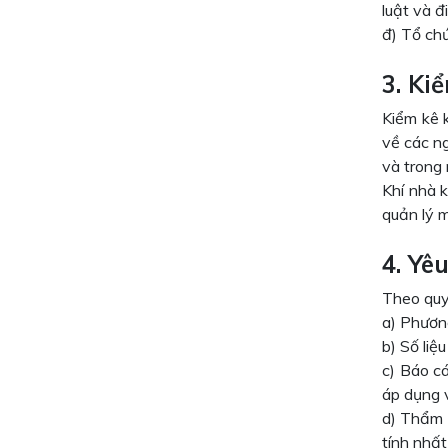
luật và đ
đ) Tổ chứ
3. Ki
Kiểm kê k
về các ng
và trong
Khí nhà 
quản lý m
4. Yê
Theo quy
a) Phương
b) Số liệ
c) Báo cá
áp dụng 
d) Thẩm 
tính nhất