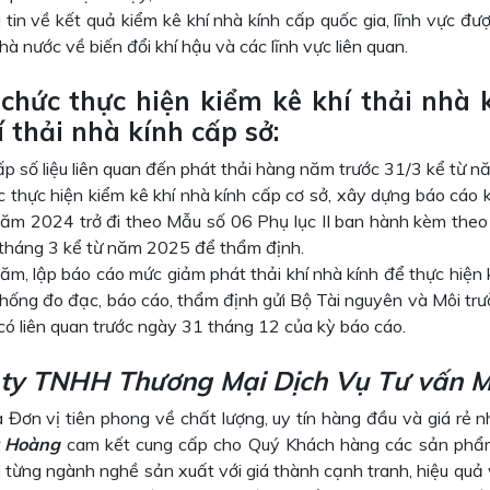
tin về kết quả kiểm kê khí nhà kính cấp quốc gia, lĩnh vực đư
hà nước về biến đổi khí hậu và các lĩnh vực liên quan.
 chức thực
hiện
kiểm kê khí thải nhà 
í thải nhà kính cấp sở:
ấp số liệu liên quan đến phát thải hàng năm trước 31/3 kể từ 
c thực hiện kiểm kê khí nhà kính cấp cơ sở, xây dựng báo cáo 
năm 2024 trở đi theo Mẫu số 06 Phụ lục II ban hành kèm theo
tháng 3 kể từ năm 2025 để thẩm định.
ăm, lập báo cáo mức giảm phát thải khí nhà kính để thực hiện 
thống đo đạc, báo cáo, thẩm định gửi Bộ Tài nguyên và Môi tr
có liên quan trước ngày 31 tháng 12 của kỳ báo cáo.
ty TNHH Thương Mại Dịch Vụ Tư vấn M
 Đơn vị tiên phong về chất lượng, uy tín hàng đầu và giá rẻ n
 Hoàng
cam kết cung cấp cho Quý Khách hàng các sản phẩm 
từng ngành nghề sản xuất với giá thành cạnh tranh, hiệu quả v