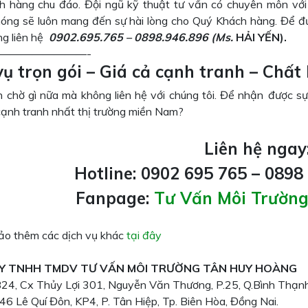
h hàng chu đáo. Đội ngũ kỹ thuật tư vấn có chuyên môn với
óng sẽ luôn mang đến sự hài lòng cho Quý Khách hàng. Để đư
òng liên hệ
0902.695.765 – 0898.946.896
(M
s.
HẢI YẾN).
————————-
vụ trọn gói – Giá cả cạnh tranh – Chất 
 chờ gì nữa mà không liên hệ với chúng tôi. Để nhận được sự
cạnh tranh nhất thị trường miền Nam?
Liên hệ ngay
Hotline: 0902 695 765 – 0898
Fanpage:
Tư Vấn Môi Trườn
o thêm các dịch vụ khác
tại đây
Y TNHH TMDV TƯ VẤN MÔI TRƯỜNG TÂN HUY HOÀNG
 B24, Cx Thủy Lợi 301, Nguyễn Văn Thương, P.25, Q.Bình Thạn
46 Lê Quí Đôn, KP4, P. Tân Hiệp, Tp. Biên Hòa, Đồng Nai.