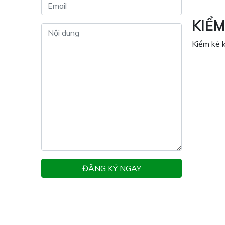
KIỂM
Kiểm kê k
ĐĂNG KÝ NGAY