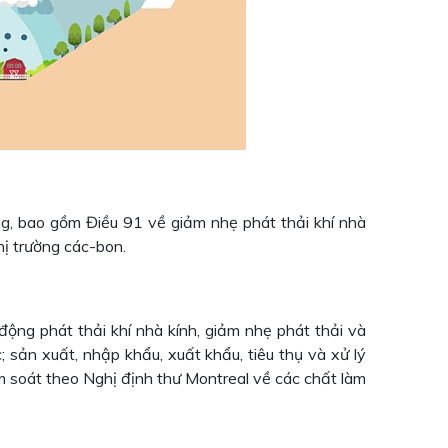
ng, bao gồm Điều 91 về giảm nhẹ phát thải khí nhà
hị trường các-bon.
động phát thải khí nhà kính, giảm nhẹ phát thải và
; sản xuất, nhập khẩu, xuất khẩu, tiêu thụ và xử lý
m soát theo Nghị định thư Montreal về các chất làm