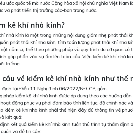
iều ước quốc tế mà nước Cộng hòa xã hội chủ nghĩa Việt Nam là
c và phát triển thị trường các-bon trong nước.
ểm kê khí nhà kính?
hí nhà kính là một trong những nội dung giảm nhẹ phát thải khí
uồn phát thải khí nhà kính, tính toán lượng phát thải khí nhà k
 một năm cụ thể theo phương pháp và quy trình do cơ quan có
kính góp phần vào sự ấm lên toàn cầu. Việc kiểm kê khí nhà kí
ôi trường.
u cầu về kiểm kê khí nhà kính như thế 
 định tại Điều 11 Nghị định 06/2022/NĐ-CP, gồm:
 pháp kiểm kê khí nhà kính được áp dụng theo các hướng dẫn củ
u hoạt động phục vụ phải đảm bảo tính liên tục, độ chính xác và 
o kiểm kê khí nhà kính phải thể hiện đầy đủ thông tin về phươ
và kết quả;
định kết quả kiểm kê khí nhà kính tuân thủ trình tự thẩm địn
 quán và độ tin cậy;