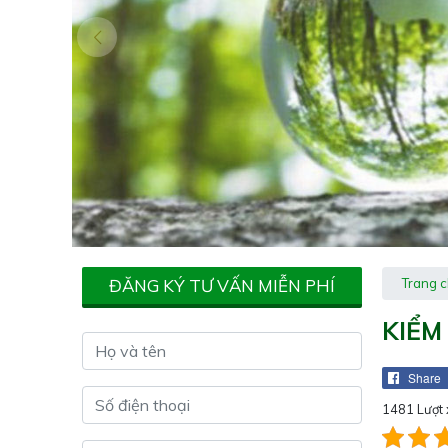
ĐĂNG KÝ TƯ VẤN MIỄN PHÍ
Trang 
KIỂM
Share
1481 Lượt