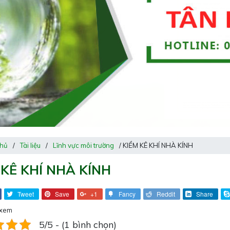
chủ
/
Tài liệu
/
Lĩnh vực môi trường
/ KIỂM KÊ KHÍ NHÀ KÍNH
 KÊ KHÍ NHÀ KÍNH
Tweet
Save
+1
Fancy
Reddit
Share
 xem
5/5 - (1 bình chọn)