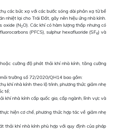
thụ các bức xạ với các bước sóng dài phản xạ từ bề
n nhiệt lại cho Trái Đất, gây nên hiệu ứng nhà kính.
us oxide (N
O). Các khí có hàm lượng thấp nhưng có
2
fluorocarbons (PFCS), sulphur hexafluoride (SF
) và
6
hoặc cường độ phát thải khí nhà kính, tăng cường
vệ môi trường số 72/2020/QH14 bao gồm:
hụ khí nhà kính theo lộ trình, phương thức giảm nhẹ
c tế;
i khí nhà kính cấp quốc gia, cấp ngành, lĩnh vực và
ệc thực hiện cơ chế, phương thức hợp tác về giảm nhẹ
át thải khí nhà kính phù hợp với quy định của pháp