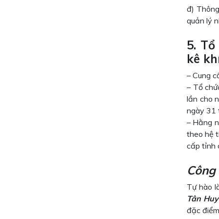
đ) Thông 
quản lý n
5. Tổ
kê kh
– Cung c
– Tổ chứ
lần cho 
ngày 31 
– Hằng n
theo hệ 
cấp tỉnh 
Công 
Tự hào là
Tân Huy
đặc điểm 