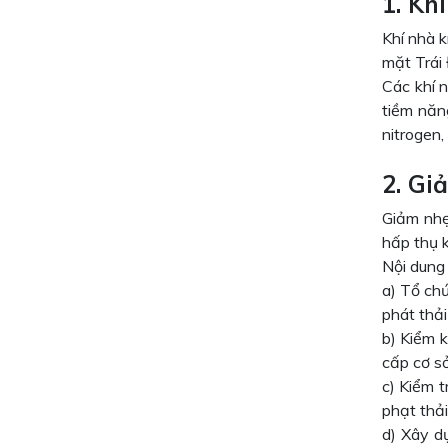
1. Kh
Khí nhà 
mặt Trái 
Các khí n
tiềm năn
nitrogen, 
2. Gi
Giảm nhẹ
hấp thụ k
Nội dung
a) Tổ chứ
phát thải
b) Kiểm k
cấp cơ sở
c) Kiểm t
phạt thải
d) Xây d