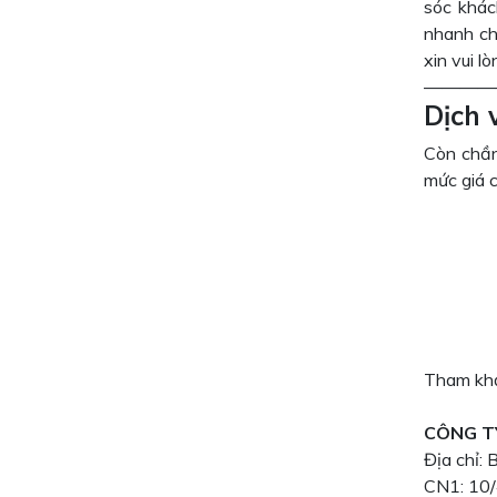
sóc khác
nhanh ch
xin vui l
————
Dịch 
Còn chần
mức giá 
Tham khả
CÔNG T
Địa chỉ:
CN1: 10/