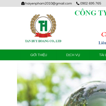
haiyenpham2010@gmail.com
0902 695 765
GIỚI THIỆU
DỊCH VỤ
TÀI 