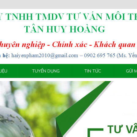
LIỆU
TUYỂN DỤNG
TIN TỨC
GỬI 