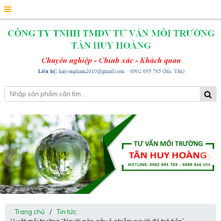
Trang chủ
/
Tin tức