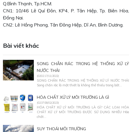
Q.Bình Thạnh, Tp.HCM.
CN1: 10/46 Lê Quí Đôn, KP4, P. Tân Hiệp, Tp. Biên Hòa,
Đồng Nai.
CN2: Lê Hồng Phong, Tân Đông Hiệp, Dĩ An, Bình Dương.
Bài viết khác
SONG CHẮN RÁC TRONG HỆ THỐNG XỬ LÝ
NƯỚC THẢI
(02:02 17/11/2022)
SONG CHẮN RÁC TRONG HỆ THỐNG XỬ LÝ NƯỚC THẢI
Song chắn rác là một thiết bị không thể thiếu trong bất...
HÓA CHẤT XỬ LÝ MÔI TRƯỜNG LÀ GÌ
(02:37 08/02/2023)
HÓA CHẤT XỬ LÝ MÔI TRƯỜNG LÀ GÌ? CÁC LOẠI HÓA
CHẤT XỬ LÝ MÔI TRƯỜNG ĐƯỢC SỬ DỤNG NHIỀU Hóa
chất...
SUY THOÁI MÔI TRƯỜNG