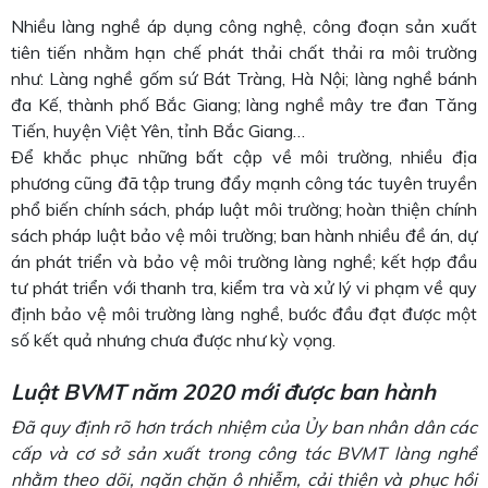
Nhiều làng nghề áp dụng công nghệ, công đoạn sản xuất
tiên tiến nhằm hạn chế phát thải chất thải ra môi trường
như: Làng nghề gốm sứ Bát Tràng, Hà Nội; làng nghề bánh
đa Kế, thành phố Bắc Giang; làng nghề mây tre đan Tăng
Tiến, huyện Việt Yên, tỉnh Bắc Giang…
Ðể khắc phục những bất cập về môi trường, nhiều địa
phương cũng đã tập trung đẩy mạnh công tác tuyên truyền
phổ biến chính sách, pháp luật môi trường; hoàn thiện chính
sách pháp luật bảo vệ môi trường; ban hành nhiều đề án, dự
án phát triển và bảo vệ môi trường làng nghề; kết hợp đầu
tư phát triển với thanh tra, kiểm tra và xử lý vi phạm về quy
định bảo vệ môi trường làng nghề, bước đầu đạt được một
số kết quả nhưng chưa được như kỳ vọng.
Luật BVMT năm 2020 mới được ban hành
Đã quy định rõ hơn trách nhiệm của Ủy ban nhân dân các
cấp và cơ sở sản xuất trong công tác BVMT làng nghề
nhằm theo dõi, ngăn chặn ô nhiễm, cải thiện và phục hồi