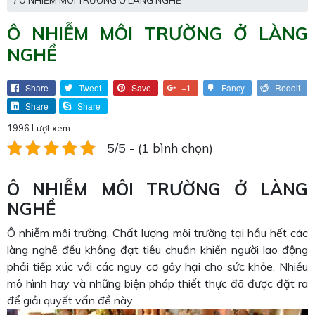
/ Ô NHIỄM MÔI TRƯỜNG Ở LÀNG NGHỀ
Ô NHIỄM MÔI TRƯỜNG Ở LÀNG
NGHỀ
Share
Tweet
Save
+1
Fancy
Reddit
Share
Share
1996 Lượt xem
5/5 - (1 bình chọn)
Ô NHIỄM MÔI TRƯỜNG Ở LÀNG
NGHỀ
Ô nhiễm môi trường. Chất lượng môi trường tại hầu hết các
làng nghề đều không đạt tiêu chuẩn khiến người lao động
phải tiếp xúc với các nguy cơ gây hại cho sức khỏe. Nhiều
mô hình hay và những biện pháp thiết thực đã được đặt ra
để giải quyết vấn đề này