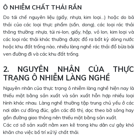
Ô NHIỄM CHẤT THẢI RẮN
Do tái chế nguyên liệu (giấy, nhựa, kim loại…) hoặc do bã
thải của các loại thực phẩm (sắn, dong), các loại rác thải
thông thường: nhựa, túi ni-lon, giấy, hộp, vỏ lon, kim loại và
các loại rác thải khác thường được đổ ra bất kỳ dòng nước
hoặc khu đất trống nào, nhiều làng nghề rác thải đổ bừa bãi
ven đường đi và các khu đất trống.
2. NGUYÊN NHÂN CỦA THỰC
TRẠNG Ô NHIỄM LÀNG NGHỀ
Nguyên nhân của thực trạng ô nhiễm làng nghề hiện nay là
thiếu mặt bằng sản xuất và sản xuất hỗn hợp nhiều loại
hình khác nhau. Làng nghề thường tập trung chủ yếu ở các
nơi dân cư đông đúc, gần các đô thị, dọc theo bờ sông hay
gần đường giao thông nên thiếu mặt bằng sản xuất.
Các cơ sở sản xuất nằm xen kẽ trong khu dân cư gây khó
khăn cho việc bố trí xử lý chất thải.