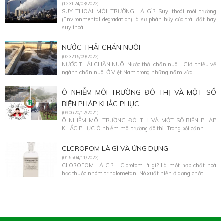
(12:31 24/03/2022)
SUY THOÁI MÔI TRƯỜNG LÀ GÌ? Suy thoái môi trường
(Environmental degradation) là sự phân hủy của trái đất hay
suy thoái...
NƯỚC THẢI CHĂN NUÔI
(02:32 15/09/2022)
NƯỚC THẢI CHĂN NUÔI Nước thải chăn nuôi Giới thiệu về
ngành chăn nuôi Ở Việt Nam trong những năm vừa...
Ô NHIỄM MÔI TRƯỜNG ĐÔ THỊ VÀ MỘT SỐ
BIỆN PHÁP KHẮC PHỤC
(09:06 20/12/2021)
Ô NHIỄM MÔI TRƯỜNG ĐÔ THỊ VÀ MỘT SỐ BIỆN PHÁP
KHẮC PHỤC Ô nhiễm môi trường đô thị. Trong bối cảnh...
CLOROFOM LÀ GÌ VÀ ỨNG DỤNG
(01:55 04/11/2022)
CLOROFOM LÀ GÌ? Clorofom là gì? Là một hợp chất hoá
học thuộc nhóm trihalometan. Nó xuất hiện ở dạng chất...