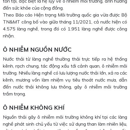
tồn tại, đặc biệt là hệ lụy về ô nhiễm môi trường, ảnh hưởng
đến sức khỏe của cộng đồng.
Theo Báo cáo Hiện trạng Môi trường quốc gia vừa được Bộ
TN&MT công bố vào giữa tháng 11/2021, cả nước hiện có
4.575 làng nghề, trong đó có 1.951 làng nghề được công
nhận.
Ô NHIỄM NGUỒN NƯỚC
Nước thải từ làng nghề thường thải trực tiếp ra hệ thống
kênh, rạch chung, tác động xấu tới cảnh quan, ô nhiễm môi
trường. Nhiều làng nghề có lưu lượng nước thải lớn, xả ra các
kênh, mương vốn làm nhiệm vụ tiêu thoát nước mưa, dẫn
đến nước thải không lưu thông, gây ô nhiễm môi trường
trầm trọng.
Ô NHIỄM KHÔNG KHÍ
Nguồn thải gây ô nhiễm môi trường không khí tại các làng
nghề phát sinh chủ yếu từ việc sử dụng than làm nhiên liệu,