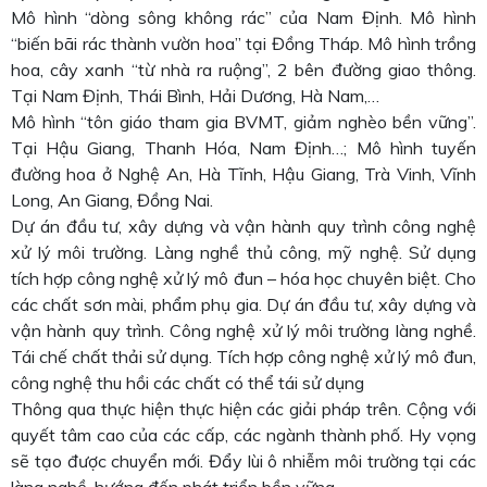
Mô hình “dòng sông không rác” của Nam Định. Mô hình
“biến bãi rác thành vườn hoa” tại Đồng Tháp. Mô hình trồng
hoa, cây xanh “từ nhà ra ruộng”, 2 bên đường giao thông.
Tại Nam Định, Thái Bình, Hải Dương, Hà Nam,…
Mô hình “tôn giáo tham gia BVMT, giảm nghèo bền vững”.
Tại Hậu Giang, Thanh Hóa, Nam Định…; Mô hình tuyến
đường hoa ở Nghệ An, Hà Tĩnh, Hậu Giang, Trà Vinh, Vĩnh
Long, An Giang, Đồng Nai.
Dự án đầu tư, xây dựng và vận hành quy trình công nghệ
xử lý môi trường. Làng nghề thủ công, mỹ nghệ. Sử dụng
tích hợp công nghệ xử lý mô đun – hóa học chuyên biệt. Cho
các chất sơn mài, phẩm phụ gia. Dự án đầu tư, xây dựng và
vận hành quy trình. Công nghệ xử lý môi trường làng nghề.
Tái chế chất thải sử dụng. Tích hợp công nghệ xử lý mô đun,
công nghệ thu hồi các chất có thể tái sử dụng
Thông qua thực hiện thực hiện các giải pháp trên. Cộng với
quyết tâm cao của các cấp, các ngành thành phố. Hy vọng
sẽ tạo được chuyển mới. Đẩy lùi ô nhiễm môi trường tại các