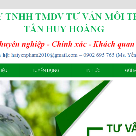
LIỆU
TUYỂN DỤNG
TIN TỨC
GỬI 