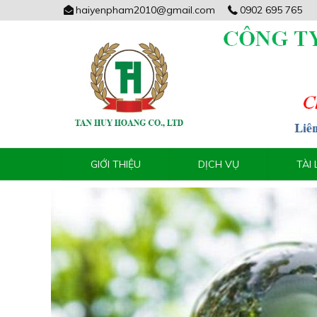
haiyenpham2010@gmail.com
0902 695 765
GIỚI THIỆU
DỊCH VỤ
TÀI 