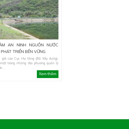
ẢM AN NINH NGUỒN NƯỚC
 PHÁT TRIỂN BỀN VỮNG
 giá của Cục Hạ tầng (Bộ Xây dựng),
một trong những địa phương quản lý
c...
Xem thêm