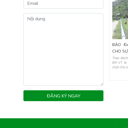
BẢO Đ
CHO SỰ
Theo đánh
BR-VT là 
chặt chẽ cá
ĐĂNG KÝ NGAY