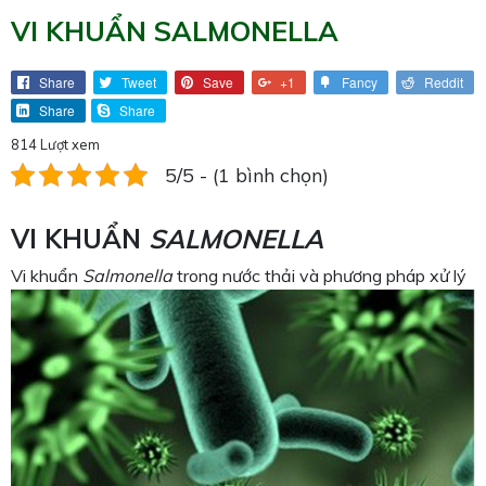
VI KHUẨN SALMONELLA
Share
Tweet
Save
+1
Fancy
Reddit
Share
Share
814 Lượt xem
5/5 - (1 bình chọn)
VI KHUẨN
SALMONELLA
Vi khuẩn
Salmonella
trong nước thải và phương pháp xử lý