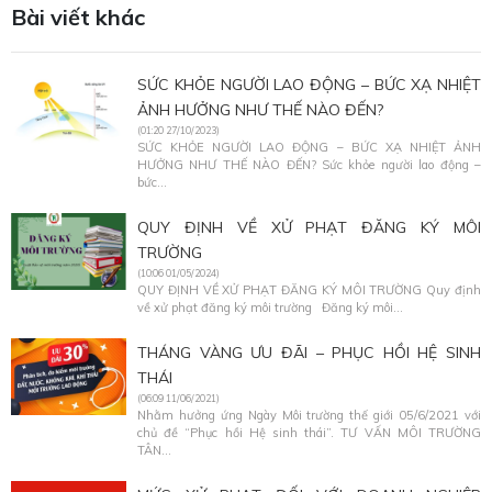
Bài viết khác
SỨC KHỎE NGƯỜI LAO ĐỘNG – BỨC XẠ NHIỆT
ẢNH HƯỞNG NHƯ THẾ NÀO ĐẾN?
(01:20 27/10/2023)
SỨC KHỎE NGƯỜI LAO ĐỘNG – BỨC XẠ NHIỆT ẢNH
HƯỞNG NHƯ THẾ NÀO ĐẾN? Sức khỏe người lao động –
bức...
QUY ĐỊNH VỀ XỬ PHẠT ĐĂNG KÝ MÔI
TRƯỜNG
(10:06 01/05/2024)
QUY ĐỊNH VỀ XỬ PHẠT ĐĂNG KÝ MÔI TRƯỜNG Quy định
về xử phạt đăng ký môi trường Đăng ký môi...
THÁNG VÀNG ƯU ĐÃI – PHỤC HỒI HỆ SINH
THÁI
(06:09 11/06/2021)
Nhằm hưởng ứng Ngày Môi trường thế giới 05/6/2021 với
chủ đề “Phục hồi Hệ sinh thái”. TƯ VẤN MÔI TRƯỜNG
TÂN...