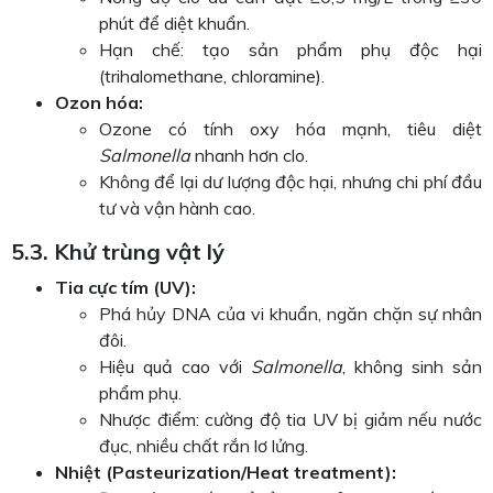
phút để diệt khuẩn.
Hạn chế: tạo sản phẩm phụ độc hại
(trihalomethane, chloramine).
Ozon hóa:
Ozone có tính oxy hóa mạnh, tiêu diệt
Salmonella
nhanh hơn clo.
Không để lại dư lượng độc hại, nhưng chi phí đầu
tư và vận hành cao.
5.3. Khử trùng vật lý
Tia cực tím (UV):
Phá hủy DNA của vi khuẩn, ngăn chặn sự nhân
đôi.
Hiệu quả cao với
Salmonella
, không sinh sản
phẩm phụ.
Nhược điểm: cường độ tia UV bị giảm nếu nước
đục, nhiều chất rắn lơ lửng.
Nhiệt (Pasteurization/Heat treatment):