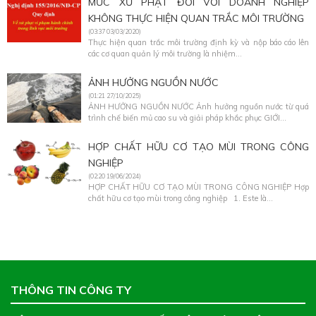
MỨC XỬ PHẠT ĐỐI VỚI DOANH NGHIỆP
KHÔNG THỰC HIỆN QUAN TRẮC MÔI TRƯỜNG
(03:37 03/03/2020)
Thực hiện quan trắc môi trường định kỳ và nộp báo cáo lên
các cơ quan quản lý môi trường là nhiệm...
ẢNH HƯỞNG NGUỒN NƯỚC
(01:21 27/10/2025)
ẢNH HƯỞNG NGUỒN NƯỚC Ảnh hưởng nguồn nước từ quá
trình chế biến mủ cao su và giải pháp khắc phục GIỚI...
HỢP CHẤT HỮU CƠ TẠO MÙI TRONG CÔNG
NGHIỆP
(02:20 19/06/2024)
HỢP CHẤT HỮU CƠ TẠO MÙI TRONG CÔNG NGHIỆP Hợp
chất hữu cơ tạo mùi trong công nghiệp 1. Este là...
THÔNG TIN CÔNG TY