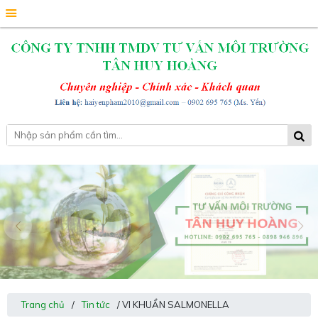
Trang chủ
/
Tin tức
/ VI KHUẨN SALMONELLA