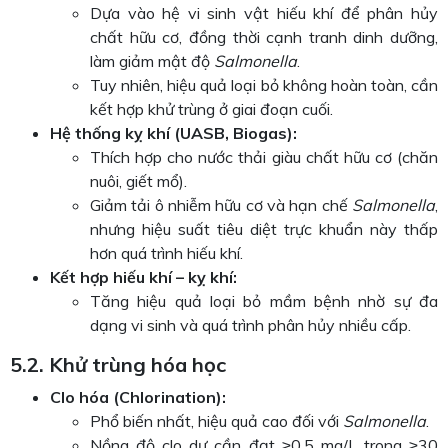
Dựa vào hệ vi sinh vật hiếu khí để phân hủy
chất hữu cơ, đồng thời cạnh tranh dinh dưỡng,
làm giảm mật độ
Salmonella
.
Tuy nhiên, hiệu quả loại bỏ không hoàn toàn, cần
kết hợp khử trùng ở giai đoạn cuối.
Hệ thống kỵ khí (UASB, Biogas):
Thích hợp cho nước thải giàu chất hữu cơ (chăn
nuôi, giết mổ).
Giảm tải ô nhiễm hữu cơ và hạn chế
Salmonella
,
nhưng hiệu suất tiêu diệt trực khuẩn này thấp
hơn quá trình hiếu khí.
Kết hợp hiếu khí – kỵ khí:
Tăng hiệu quả loại bỏ mầm bệnh nhờ sự đa
dạng vi sinh và quá trình phân hủy nhiều cấp.
5.2. Khử trùng hóa học
Clo hóa (Chlorination):
Phổ biến nhất, hiệu quả cao đối với
Salmonella
.
Nồng độ clo dư cần đạt ≥0,5 mg/L trong ≥30