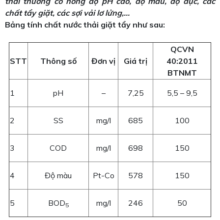
thải thường có nồng độ pH cao, độ màu, độ đục, các
chất tẩy giặt, các sợi vải lơ lửng,…
Bảng tính chất nước thải giặt tẩy như sau:
QCVN
STT
Thông số
Đơn vị
Giá trị
40:2011
BTNMT
1
pH
–
7,25
5,5 – 9,5
2
SS
mg/l
685
100
3
COD
mg/l
698
150
4
Độ màu
Pt-Co
578
150
5
BOD
mg/l
246
50
5