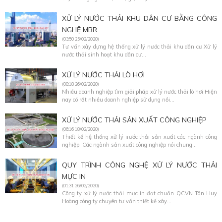
XỬ LÝ NƯỚC THẢI KHU DÂN CƯ BẰNG CÔNG
NGHỆ MBR
(03:50 25/02/2020)
Tư vấn xây dựng hệ thống xử lý nước thải khu dân cư Xử lý
nước thải sinh hoạt khu dân cư...
XỬ LÝ NƯỚC THẢI LÒ HƠI
(08:18 26/02/2020)
Nhiều doanh nghiệp tìm giải pháp xử lý nước thải lò hơi Hiện
nay có rất nhiều doanh nghiệp sử dụng nồi...
XỬ LÝ NƯỚC THẢI SẢN XUẤT CÔNG NGHIỆP
(06:16 18/02/2020)
Thiết kế hệ thống xử lý nước thải sản xuất các ngành công
nghiệp Các ngành sản xuất công nghiệp nói chung...
QUY TRÌNH CÔNG NGHỆ XỬ LÝ NƯỚC THẢI
MỰC IN
(01:31 26/02/2020)
Công ty xử lý nước thải mực in đạt chuẩn QCVN Tân Huy
Hoàng công ty chuyên tư vấn thiết kế xây...