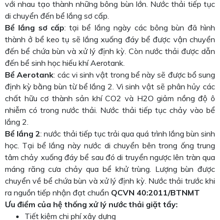
với nhau tạo thành những bông bùn lớn. Nước thải tiếp tục
di chuyển đến bể lắng sơ cấp.
Bể lắng sơ cấp
: tại bể lắng ngày các bông bùn đã hình
thành ở bể keo tụ sẽ lắng xuống đáy bể được vận chuyển
đến bể chứa bùn và xử lý định kỳ. Còn nước thải được dẫn
đến bể sinh học hiếu khí Aerotank.
Bể Aerotank
: các vi sinh vật trong bể này sẽ được bổ sung
định kỳ bằng bùn từ bể lắng 2. Vi sinh vật sẽ phân hủy các
chất hữu cơ thành sản khí CO2 và H2O giảm nồng độ ô
nhiễm có trong nước thải. Nước thải tiếp tục chảy vào bể
lắng 2.
Bể lắng 2
: nước thải tiếp tục trải qua quá trình lắng bùn sinh
học. Tại bể lắng này nước di chuyển bên trong ống trung
tâm chảy xuống đáy bể sau đó di truyển ngược lên tràn qua
máng răng cưa chảy qua bể khử trùng. Lượng bùn được
chuyển về bể chứa bùn và xử lý định kỳ. Nước thải trước khi
ra nguồn tiếp nhận đạt chuẩn
QCVN 40:2011/BTNMT
Ưu điểm của hệ thống xử lý nước thải giặt tẩy:
Tiết kiệm chi phí xây dựng