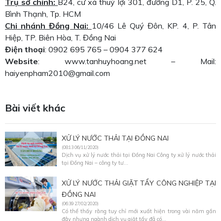
Trụ sở chính:
B24, cư xá thuỷ lợi 301, đường D1, P. 25, Q.
Bình Thạnh, Tp. HCM
Chi nhánh Đồng Nai:
10/46 Lê Quý Đôn, KP. 4, P. Tân
Hiệp, TP. Biên Hòa, T. Đồng Nai
Điện thoại
: 0902 695 765 – 0904 377 624
Website
: www.tanhuyhoang.net – Mail:
haiyenpham2010@gmail.com
Bài viết khác
XỬ LÝ NƯỚC THẢI TẠI ĐỒNG NAI
(08:13 06/11/2020)
Dịch vụ xử lý nước thải tại Đồng Nai Công ty xử lý nước thải
tại Đồng Nai – công ty tư...
XỬ LÝ NƯỚC THẢI GIẶT TẨY CÔNG NGHIỆP TẠI
ĐỒNG NAI
(06:39 27/02/2020)
Có thể thấy rằng tuy chỉ mới xuất hiện trong vài năm gần
đây nhưng ngành dịch vụ giặt tẩy đã có...