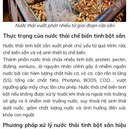
Nước thải xuất phát nhiều từ giai đoạn rửa sắn
Thực trạng của nước thải chế biến tinh bột sắn
Nước thải tinh bột sắn xuất phát chủ yếu từ quá trình: rửa,
chế biến sắn và vệ sinh thiết bị chế biến.
Thành phần nước thải chứa nhiều tinh bột, protein, pectin,
đường, xenluzo,…là nguyên nhân chính gây ô nhiễm nguồn
nước bởi các hàm lượng chất hữu cơ, vô cơ, cặn rắn lơ lửng
(SS), tổng các chất Nito, Photpho, BOD5, COD,… vượt
ngưỡng gấp mấy chục lần cho phép. Nước thải chế biến tinh
bột nếu không được xử lý trước khi thải ra ngoài môi trường
sẽ gây ra ô nhiễm môi trường nước, suy thoái hệ sinh thái
dưới nước, giảm chất lượng nước và ảnh hưởng đến sức
khỏe con người.
Phương pháp xử lý nước thải tinh bột sắn hiệu