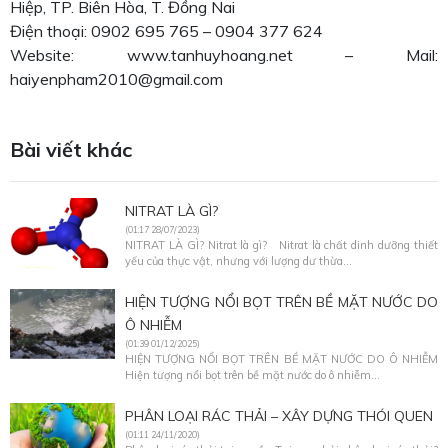
Hiệp, TP. Biên Hòa, T. Đồng Nai
Điện thoại: 0902 695 765 – 0904 377 624
Website: www.tanhuyhoang.net – Mail:
haiyenpham2010@gmail.com
Bài viết khác
NITRAT LÀ GÌ?
(01:17 28/07/2023)
NITRAT LÀ GÌ? Nitrat là gì? Nitrat là chất dinh dưỡng thiết
yếu của thực vật, nhưng với lượng dư thừa...
HIỆN TƯỢNG NỔI BỌT TRÊN BỀ MẶT NƯỚC DO
Ô NHIỄM
(01:39 01/12/2025)
HIỆN TƯỢNG NỔI BỌT TRÊN BỀ MẶT NƯỚC DO Ô NHIỄM
Hiện tượng nổi bọt trên bề mặt nước do ô nhiễm...
PHÂN LOẠI RÁC THẢI – XÂY DỰNG THÓI QUEN
(01:11 24/11/2020)