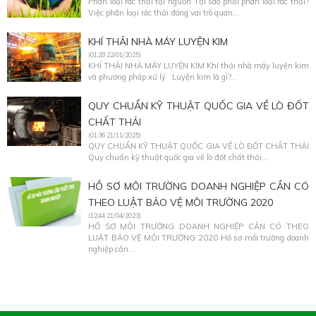
Phân loại rác thải tại nguồn Tại sao phải phân loại rác thải?
Việc phân loại rác thải đóng vai trò quan...
KHÍ THẢI NHÀ MÁY LUYỆN KIM
(01:28 22/01/2025)
KHÍ THẢI NHÀ MÁY LUYỆN KIM Khí thải nhà máy luyện kim
và phương pháp xử lý Luyện kim là gì?...
QUY CHUẨN KỸ THUẬT QUỐC GIA VỀ LÒ ĐỐT
CHẤT THẢI
(01:36 21/11/2025)
QUY CHUẨN KỸ THUẬT QUỐC GIA VỀ LÒ ĐỐT CHẤT THẢI
Quy chuẩn kỹ thuật quốc gia về lò đốt chất thải...
HỒ SƠ MÔI TRƯỜNG DOANH NGHIỆP CẦN CÓ
THEO LUẬT BẢO VỆ MÔI TRƯỜNG 2020
(12:44 21/04/2023)
HỒ SƠ MÔI TRƯỜNG DOANH NGHIỆP CẦN CÓ THEO
LUẬT BẢO VỆ MÔI TRƯỜNG 2020 Hồ sơ môi trường doanh
nghiệp cần...