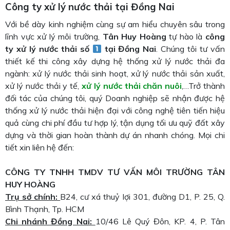
Công ty xử lý nước thải tại Đồng Nai
Với bề dày kinh nghiệm cùng sự am hiểu chuyên sâu trong
lĩnh vực xử lý môi trường,
Tân Huy Hoàng
tự hào là
công
ty
xử lý nước thải số
tại Đồng Nai
. Chúng tôi tư vấn
thiết kế thi công xây dựng hệ thống xử lý nước thải đa
ngành: xử lý nước thải sinh hoạt, xử lý nước thải sản xuất,
xử lý nước thải y tế,
xử lý nước thải chăn nuôi
,…Trở thành
đối tác của chúng tôi, quý Doanh nghiệp sẽ nhận được hệ
thống xử lý nước thải hiện đại với công nghệ tiên tiến hiệu
quả cùng chi phí đầu tư hợp lý, tận dụng tối ưu quỹ đất xây
dựng và thời gian hoàn thành dự án nhanh chóng. Mọi chi
tiết xin liên hệ đến:
CÔNG TY TNHH TMDV TƯ VẤN MÔI TRƯỜNG TÂN
HUY HOÀNG
Trụ sở chính:
B24, cư xá thuỷ lợi 301, đường D1, P. 25, Q.
Bình Thạnh, Tp. HCM
Chi nhánh Đồng Nai:
10/46 Lê Quý Đôn, KP. 4, P. Tân