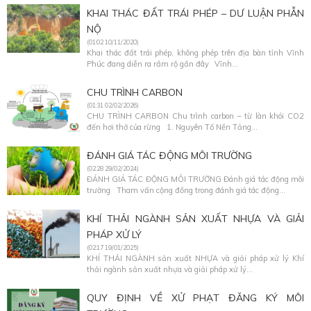
KHAI THÁC ĐẤT TRÁI PHÉP – DƯ LUẬN PHẪN
NỘ
(01:02 10/11/2020)
Khai thác đất trái phép, không phép trên địa bàn tỉnh Vĩnh
Phúc đang diễn ra rầm rộ gần đây Vĩnh...
CHU TRÌNH CARBON
(01:31 02/02/2026)
CHU TRÌNH CARBON Chu trình carbon – từ làn khói CO2
đến hơi thở của rừng 1. Nguyên Tố Nền Tảng...
ĐÁNH GIÁ TÁC ĐỘNG MÔI TRƯỜNG
(02:28 29/02/2024)
ĐÁNH GIÁ TÁC ĐỘNG MÔI TRƯỜNG Đánh giá tác động môi
trường Tham vấn cộng đồng trong đánh giá tác động...
KHÍ THẢI NGÀNH SẢN XUẤT NHỰA VÀ GIẢI
PHÁP XỬ LÝ
(02:17 19/01/2025)
KHÍ THẢI NGÀNH sản xuất NHỰA và giải pháp xử lý Khí
thải ngành sản xuất nhựa và giải pháp xử lý...
QUY ĐỊNH VỀ XỬ PHẠT ĐĂNG KÝ MÔI