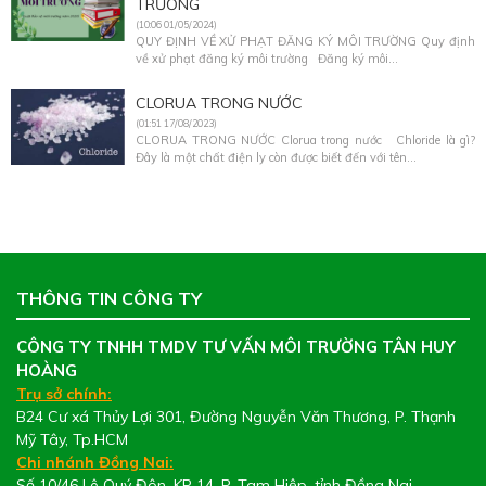
TRƯỜNG
(10:06 01/05/2024)
QUY ĐỊNH VỀ XỬ PHẠT ĐĂNG KÝ MÔI TRƯỜNG Quy định
về xử phạt đăng ký môi trường Đăng ký môi...
CLORUA TRONG NƯỚC
(01:51 17/08/2023)
CLORUA TRONG NƯỚC Clorua trong nước Chloride là gì?
Đây là một chất điện ly còn được biết đến với tên...
THÔNG TIN CÔNG TY
CÔNG TY TNHH TMDV TƯ VẤN MÔI TRƯỜNG TÂN HUY
HOÀNG
Trụ sở chính:
B24 Cư xá Thủy Lợi 301, Đường Nguyễn Văn Thương, P. Thạnh
Mỹ Tây, Tp.HCM
Chi nhánh Đồng Nai:
Số 10/46 Lê Quý Đôn, KP 14, P. Tam Hiệp, tỉnh Đồng Nai