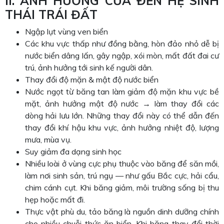
II. ẢNH HƯỞNG CỦA ĐẾN HỆ SINH
THÁI TRÁI ĐẤT
Ngập lụt vùng ven biển
Các khu vực thấp như đồng bằng, hòn đảo nhỏ dễ bị
nước biển dâng lấn, gây ngập, xói mòn, mất đất đai cư
trú, ảnh hưởng tới sinh kế người dân.
Thay đổi độ mặn & mật độ nước biển
Nước ngọt từ băng tan làm giảm độ mặn khu vực bề
mặt, ảnh hưởng mật độ nước → làm thay đổi các
dòng hải lưu lớn. Những thay đổi này có thể dẫn đến
thay đổi khí hậu khu vực, ảnh hưởng nhiệt độ, lượng
mưa, mùa vụ.
Suy giảm đa dạng sinh học
Nhiều loài ở vùng cực phụ thuộc vào băng để săn mồi,
làm nơi sinh sản, trú ngụ — như gấu Bắc cực, hải cẩu,
chim cánh cụt. Khi băng giảm, môi trường sống bị thu
hẹp hoặc mất đi.
Thực vật phù du, tảo băng là nguồn dinh dưỡng chính
cho nhiều chuỗi thức ăn biển. Khi băng thay đổi thời