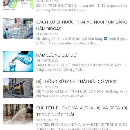
(02:34 23/03/2025)
ĐỘ ẨM TRONG ĐẤT Độ ẩm trong đất 1. Tổng quan về độ
ẩm trong đất Độ ẩm đất là trọng...
CÁCH XỬ LÝ NƯỚC THẢI AO NUÔI TÔM BẰNG
HẦM BIOGAS
(08:09 28/02/2020)
Hệ thống xử lý nước thải ao nuôi tôm bằng
hầm Bigoas
Nước ta được thiên nhiên ưu đãi với điều...
HÀM LƯỢNG CLO DƯ
(03:12 26/05/2025)
HÀM LƯỢNG CLO DƯ Hàm lượng clo dư trong nước sạch 1.
Tổng quan về clo Clo là gì? Clo...
HỆ THỐNG XỬ LÝ KHÍ THẢI HỮU CƠ VOCS
(01:39 09/02/2026)
HỆ THỐNG XỬ LÝ KHÍ THẢI HỮU CƠ VOCS Hệ thống xử lý
khí thải hữu cơ vocs VOCs là gì, vì...
CHỈ TIÊU PHÓNG XẠ ALPHA (Α) VÀ BETA (Β)
TRONG NƯỚC THẢI
(01:35 11/05/2026)
CHỈ TIÊU PHÓNG XẠ ALPHA (α) VÀ BETA (β) TRONG NƯỚC
THẢI Chỉ tiêu phóng xạ Alpha (α) và Beta (β) trong...