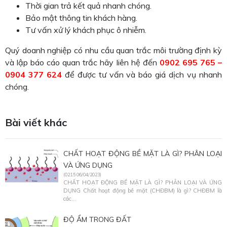
Thời gian trả kết quả nhanh chóng.
Bảo mật thông tin khách hàng.
Tư vấn xử lý khách phục ô nhiễm.
Quý doanh nghiệp có nhu cầu quan trắc môi trường định kỳ
và lập báo cáo quan trắc hãy liên hệ đến
0902 695 765 –
0904 377 624
để được tư vấn và báo giá dịch vụ nhanh
chóng.
Bài viết khác
CHẤT HOẠT ĐỘNG BỀ MẶT LÀ GÌ? PHÂN LOẠI
VÀ ỨNG DỤNG
(02:15 06/04/2023)
CHẤT HOẠT ĐỘNG BỀ MẶT LÀ GÌ? PHÂN LOẠI VÀ ỨNG
DỤNG Chất hoạt động bề mặt (CHĐBM) là gì? CHĐBM là
các...
ĐỘ ẨM TRONG ĐẤT