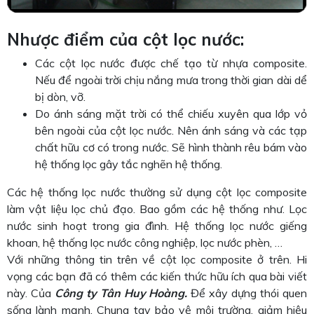
Nhược điểm của cột lọc nước:
Các cột lọc nước được chế tạo từ nhựa composite.
Nếu để ngoài trời chịu nắng mưa trong thời gian dài dể
bị dòn, vỡ.
Do ánh sáng mặt trời có thể chiếu xuyên qua lớp vỏ
bên ngoài của cột lọc nước. Nên ánh sáng và các tạp
chất hữu cơ có trong nước. Sẽ hình thành rêu bám vào
hệ thống lọc gây tắc nghẽn hệ thống.
Các hệ thống lọc nước thường sử dụng cột lọc composite
làm vật liệu lọc chủ đạo. Bao gồm các hệ thống như. Lọc
nước sinh hoạt trong gia đình. Hệ thống lọc nước giếng
khoan, hệ thống lọc nước công nghiệp, lọc nước phèn, …
Với những thông tin trên về cột lọc composite ở trên. Hi
vọng các bạn đã có thêm các kiến thức hữu ích qua bài viết
này. Của
Công ty Tân Huy Hoàng.
Để xây dựng thói quen
sống lành mạnh. Chung tay bảo vệ môi trường, giảm hiệu