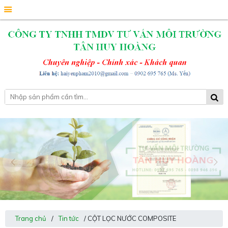
Trang chủ
/
Tin tức
/ CỘT LỌC NƯỚC COMPOSITE