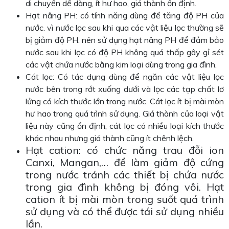
di chuyển dể dàng, ít hư hao, giá thành ổn định.
Hạt nâng PH: có tính năng dùng để tăng độ PH của
nước. vì nước lọc sau khi qua các vật liệu lọc thường sẽ
bị giảm độ PH. nên sử dụng hạt nâng PH để đảm bảo
nước sau khi lọc có độ PH không quá thấp gây gỉ sét
các vật chứa nước bằng kim loại dùng trong gia đình.
Cát lọc: Có tác dụng dùng để ngăn các vật liệu lọc
nước bên trong rớt xuống dưới và lọc các tạp chất lơ
lửng có kích thước lớn trong nước. Cát lọc ít bị mài mòn
hư hao trong quá trình sử dụng. Giá thành của loại vật
liệu này cũng ổn định, cát lọc có nhiều loại kích thước
khác nhau nhưng giá thành cũng ít chênh lệch.
Hạt cation: có chức năng trau đỗi ion
Canxi, Mangan,… để làm giảm độ cứng
trong nước tránh các thiết bị chứa nước
trong gia đình không bị đóng vôi. Hạt
cation ít bị mài mòn trong suốt quá trình
sử dụng và có thể được tái sử dụng nhiều
lần.