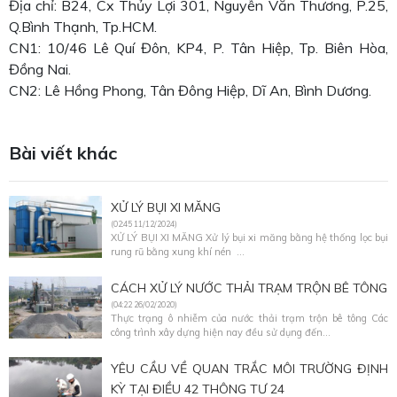
Địa chỉ: B24, Cx Thủy Lợi 301, Nguyễn Văn Thương, P.25,
Q.Bình Thạnh, Tp.HCM.
CN1: 10/46 Lê Quí Đôn, KP4, P. Tân Hiệp, Tp. Biên Hòa,
Đồng Nai.
CN2: Lê Hồng Phong, Tân Đông Hiệp, Dĩ An, Bình Dương.
Bài viết khác
XỬ LÝ BỤI XI MĂNG
(02:45 11/12/2024)
XỬ LÝ BỤI XI MĂNG Xử lý bụi xi măng bằng hệ thống lọc bụi
rung rũ bằng xung khí nén ...
CÁCH XỬ LÝ NƯỚC THẢI TRẠM TRỘN BÊ TÔNG
(04:22 26/02/2020)
Thực trạng ô nhiễm của nước thải trạm trộn bê tông Các
công trình xây dựng hiện nay đều sử dụng đến...
YÊU CẦU VỀ QUAN TRẮC MÔI TRƯỜNG ĐỊNH
KỲ TẠI ĐIỀU 42 THÔNG TƯ 24