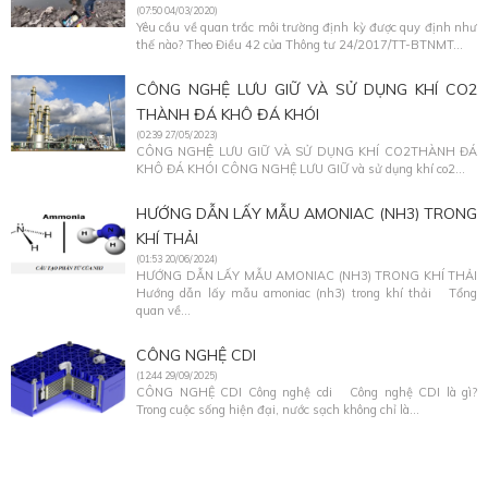
(07:50 04/03/2020)
Yêu cầu về quan trắc môi trường định kỳ được quy định như
thế nào? Theo Điều 42 của Thông tư 24/2017/TT-BTNMT...
CÔNG NGHỆ LƯU GIỮ VÀ SỬ DỤNG KHÍ CO2
THÀNH ĐÁ KHÔ ĐÁ KHÓI
(02:39 27/05/2023)
CÔNG NGHỆ LƯU GIỮ VÀ SỬ DỤNG KHÍ CO2THÀNH ĐÁ
KHÔ ĐÁ KHÓI CÔNG NGHỆ LƯU GIỮ và sử dụng khí co2...
HƯỚNG DẪN LẤY MẪU AMONIAC (NH3) TRONG
KHÍ THẢI
(01:53 20/06/2024)
HƯỚNG DẪN LẤY MẪU AMONIAC (NH3) TRONG KHÍ THẢI
Hướng dẫn lấy mẫu amoniac (nh3) trong khí thải Tổng
quan về...
CÔNG NGHỆ CDI
(12:44 29/09/2025)
CÔNG NGHỆ CDI Công nghệ cdi Công nghệ CDI là gì?
Trong cuộc sống hiện đại, nước sạch không chỉ là...