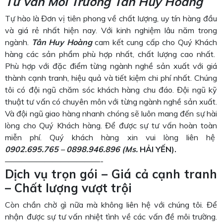
Tư vấn Môi Trường Tân Huy Hoàng
Tự hào là Đơn vị tiên phong về chất lượng, uy tín hàng đầu
và giá rẻ nhất hiện nay. Với kinh nghiệm lâu năm trong
ngành.
Tân Huy Hoàng
cam kết cung cấp cho Quý Khách
hàng các sản phẩm phù hợp nhất, chất lượng cao nhất.
Phù hợp với đặc điểm từng ngành nghề sản xuất với giá
thành cạnh tranh, hiệu quả và tiết kiệm chi phí nhất. Chúng
tôi có đội ngũ chăm sóc khách hàng chu đáo. Đội ngũ kỹ
thuật tư vấn có chuyên môn với từng ngành nghề sản xuất.
Và đội ngũ giao hàng nhanh chóng sẽ luôn mang đến sự hài
lòng cho Quý Khách hàng. Để được sự tư vấn hoàn toàn
miễn phí. Quý khách hàng xin vui lòng liên hệ
0902.695.765 – 0898.946.896
(M
s.
HẢI YẾN).
————————————-
Dịch vụ trọn gói – Giá cả cạnh tranh
– Chất lượng vượt trội
Còn chần chờ gì nữa mà không liên hệ với chúng tôi. Để
nhận được sự tư vấn nhiệt tình về các vấn đề môi trường.