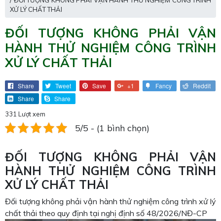
/ ĐỐI TƯỢNG KHÔNG PHẢI VẬN HÀNH THỬ NGHIỆM CÔNG TRÌNH
XỬ LÝ CHẤT THẢI
ĐỐI TƯỢNG KHÔNG PHẢI VẬN
HÀNH THỬ NGHIỆM CÔNG TRÌNH
XỬ LÝ CHẤT THẢI
Share
Tweet
Save
+1
Fancy
Reddit
Share
Share
331 Lượt xem
5/5 - (1 bình chọn)
ĐỐI TƯỢNG KHÔNG PHẢI VẬN
HÀNH THỬ NGHIỆM CÔNG TRÌNH
XỬ LÝ CHẤT THẢI
Đối tượng không phải vận hành thử nghiệm công trình xử lý
chất thải theo quy định tại nghị định số 48/2026/NĐ-CP