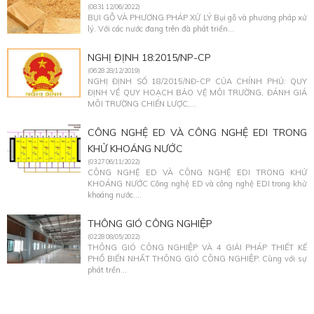
(08:31 12/06/2022)
BỤI GỖ VÀ PHƯƠNG PHÁP XỬ LÝ Bụi gỗ và phương pháp xử
lý. Với các nước đang trên đà phát triển...
NGHỊ ĐỊNH 18:2015/NP-CP
(06:28 28/12/2019)
NGHỊ ĐỊNH SỐ 18/2015/NĐ-CP CỦA CHÍNH PHỦ: QUY
ĐỊNH VỀ QUY HOẠCH BẢO VỆ MÔI TRƯỜNG, ĐÁNH GIÁ
MÔI TRƯỜNG CHIẾN LƯỢC,...
CÔNG NGHỆ ED VÀ CÔNG NGHỆ EDI TRONG
KHỬ KHOÁNG NƯỚC
(03:27 06/11/2022)
CÔNG NGHỆ ED VÀ CÔNG NGHỆ EDI TRONG KHỬ
KHOÁNG NƯỚC Công nghệ ED và công nghệ EDI trong khử
khoáng nước....
THÔNG GIÓ CÔNG NGHIỆP
(02:28 08/05/2022)
THÔNG GIÓ CÔNG NGHIỆP VÀ 4 GIẢI PHÁP THIẾT KẾ
PHỔ BIẾN NHẤT THÔNG GIÓ CÔNG NGHIỆP. Cùng với sự
phát trển...