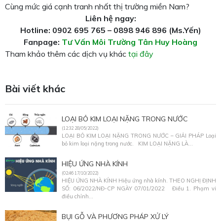
Cùng mức giá cạnh tranh nhất thị trường miền Nam?
Liên hệ ngay:
Hotline: 0902 695 765 – 0898 946 896 (Ms.Yến)
Fanpage:
Tư Vấn Môi Trường Tân Huy Hoàng
Tham khảo thêm các dịch vụ khác
tại đây
Bài viết khác
LOẠI BỎ KIM LOẠI NẶNG TRONG NƯỚC
(12:32 28/05/2022)
LOẠI BỎ KIM LOẠI NẶNG TRONG NƯỚC – GIẢI PHÁP Loại
bỏ kim loại nặng trong nước. KIM LOẠI NẶNG LÀ...
HIỆU ỨNG NHÀ KÍNH
(02:46 17/10/2022)
HIỆU ỨNG NHÀ KÍNH Hiệu ứng nhà kính. THEO NGHỊ ĐỊNH
SỐ: 06/2022/NĐ-CP NGÀY 07/01/2022 Điều 1. Phạm vi
điều chỉnh...
BỤI GỖ VÀ PHƯƠNG PHÁP XỬ LÝ