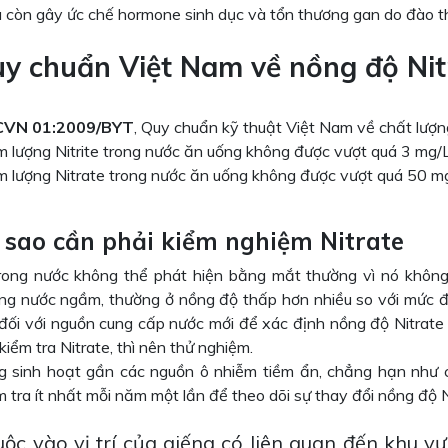
à còn gây ức chế hormone sinh dục và tổn thương gan do đào th
uy chuẩn Việt Nam về nồng độ Nitr
CVN 01:2009/BYT
, Quy chuẩn kỹ thuật Việt Nam về chất lượn
 lượng Nitrite trong nước ăn uống không được vượt quá 3 mg/
 lượng Nitrate trong nước ăn uống không được vượt quá 50 m
i sao cần phải kiểm nghiệm Nitrate
trong nước không thể phát hiện bằng mắt thường vì nó không 
ong nước ngầm, thường ở nồng độ thấp hơn nhiều so với mức đ
đối với nguồn cung cấp nước mới để xác định nồng độ Nitrate
kiểm tra Nitrate, thì nên thử nghiệm.
g sinh hoạt gần các nguồn ô nhiễm tiềm ẩn, chẳng hạn như c
 tra ít nhất mỗi năm một lần để theo dõi sự thay đổi nồng độ N
uộc vào vị trí của giếng có liên quan đến khu v