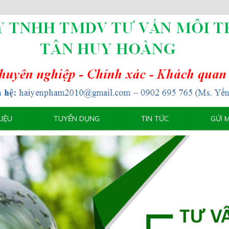
LIỆU
TUYỂN DỤNG
TIN TỨC
GỬI 