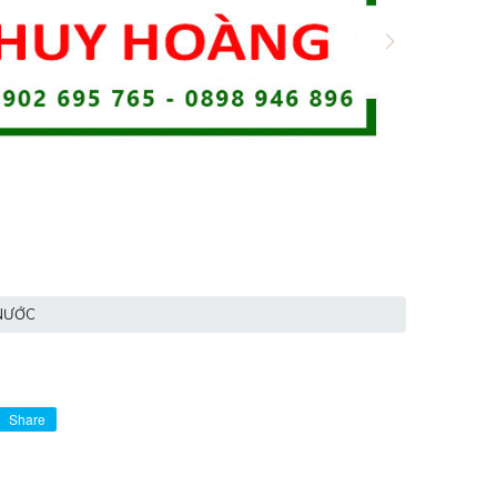
 NƯỚC
Share