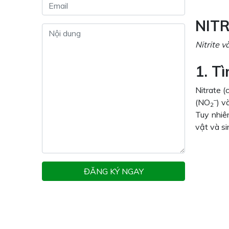
NIT
Nitrite 
1. Tì
Nitrate 
–
(NO
) v
2
Tuy nhiê
vật và si
ĐĂNG KÝ NGAY