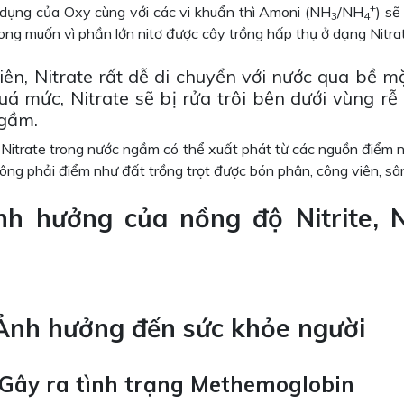
+
 dụng của Oxy cùng với các vi khuẩn thì Amoni (NH
/NH
) sẽ
3
4
ong muốn vì phần lớn nitơ được cây trồng hấp thụ ở dạng Nitra
iên, Nitrate rất dễ di chuyển với nước qua bề m
uá mức, Nitrate sẽ bị rửa trôi bên dưới vùng r
gầm.
 Nitrate trong nước ngầm có thể xuất phát từ các nguồn điểm n
ng phải điểm như đất trồng trọt được bón phân, công viên, sân
nh hưởng của nồng độ Nitrite, N
 Ảnh hưởng đến sức khỏe người
. Gây ra tình trạng Methemoglobin