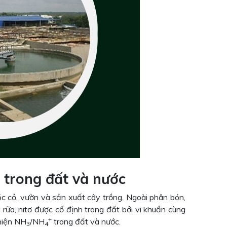
e trong đất và nước
óc cỏ, vườn và sản xuất cây trồng. Ngoài phân bón,
 rữa, nitơ được cố định trong đất bởi vi khuẩn cùng
+
 hiện NH
/NH
trong đất và nước.
3
4