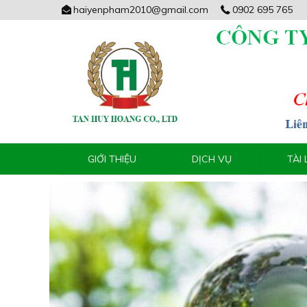
haiyenpham2010@gmail.com
0902 695 765
GIỚI THIỆU
DỊCH VỤ
TÀI 