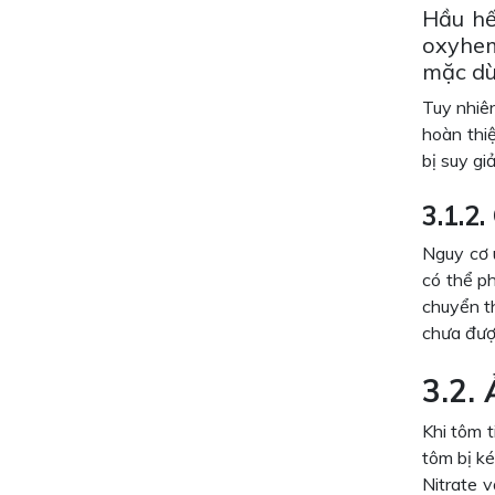
Hầu hế
oxyhem
mặc dù 
Tuy nhiê
hoàn thi
bị suy g
3.1.2
Nguy cơ u
có thể ph
chuyển th
chưa được
3.2.
Khi tôm t
tôm bị ké
Nitrate 