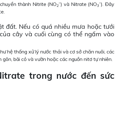
–
–
 chuyển thành Nitrite (NO
) và Nitrate (NO
). Đây
2
3
te.
ặt đất. Nếu có quá nhiều mưa hoặc tưới
ễ của cây và cuối cùng có thể ngấm vào
hư hệ thống xử lý nước thải và cơ sở chăn nuôi, các
 gôn, bãi cỏ và vườn hoặc các nguồn nitơ tự nhiên.
itrate trong nước đến sức