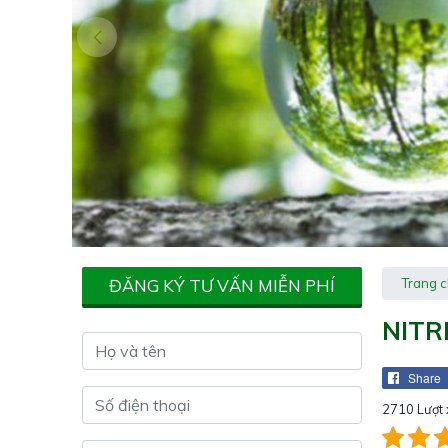
ĐĂNG KÝ TƯ VẤN MIỄN PHÍ
Trang 
NITR
Share
2710 Lượt