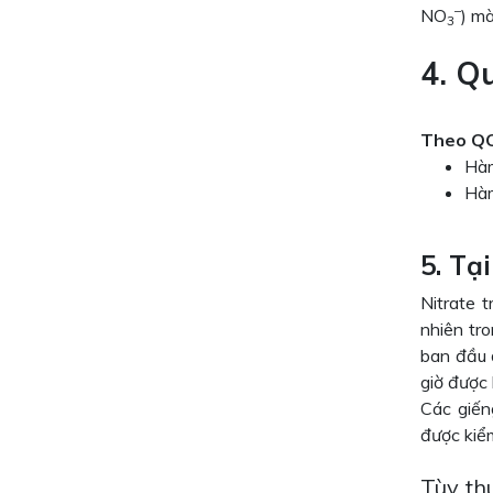
–
NO
) m
3
4. Q
Theo Q
Hàm
Hàm
5. Tạ
Nitrate 
nhiên tr
ban đầu 
giờ được 
Các giến
được kiểm
Tùy th