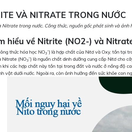
RITE VÀ NITRATE TRONG NƯỚC
và Nitrate trong nước. Công thức, nguồn gốc phát sinh và ảnh
m hiểu về Nitrite (NO2-) và Nitrat
–
(công thức hóa học NO
) là hợp chất của Nitơ và Oxy, tồn tại t
3
–
à Nitrate (NO
) là nguồn chất dinh dưỡng cung cấp Nitơ cho câ
3
n khi các hợp chất này tồn tại trong đất và nước ở nồng độ c
nh vật dưới nước. Ngoài ra, còn ảnh hưởng đến sức khỏe con ng