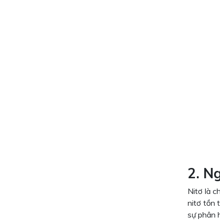
2. N
Nitơ là 
nitơ tồn 
sự phân h