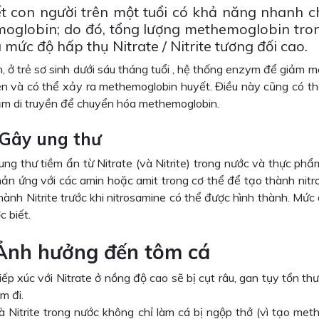
t con người trên một tuổi có khả năng nhanh c
oglobin; do đó, tổng lượng methemoglobin tro
mức độ hấp thụ Nitrate / Nitrite tương đối cao.
n, ở trẻ sơ sinh dưới sáu tháng tuổi , hệ thống enzym để giảm
ện và có thể xảy ra methemoglobin huyết. Điều này cũng có th
iảm di truyền để chuyển hóa methemoglobin.
. Gây ung thư
ng thư tiềm ẩn từ Nitrate (và Nitrite) trong nước và thực phẩ
ản ứng với các amin hoặc amit trong cơ thể để tạo thành nitro
ành Nitrite trước khi nitrosamine có thể được hình thành. Mức
 biết.
 Ảnh hưởng đến tôm cá
iếp xúc với Nitrate ở nồng độ cao sẽ bị cụt râu, gan tụy tổn t
m đi.
và Nitrite trong nước không chỉ làm cá bị ngộp thở (vì tạo 