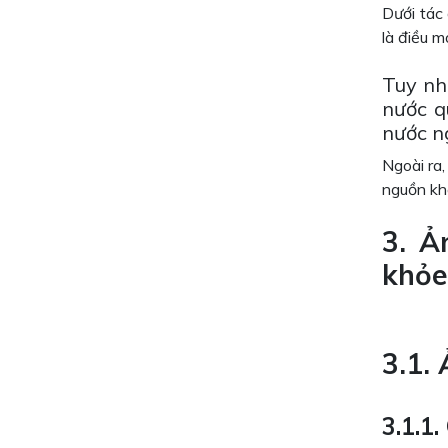
Dưới tác
là điều m
Tuy nh
nước q
nước n
Ngoài ra,
nguồn khô
3. Ả
khỏe
3.1.
3.1.1