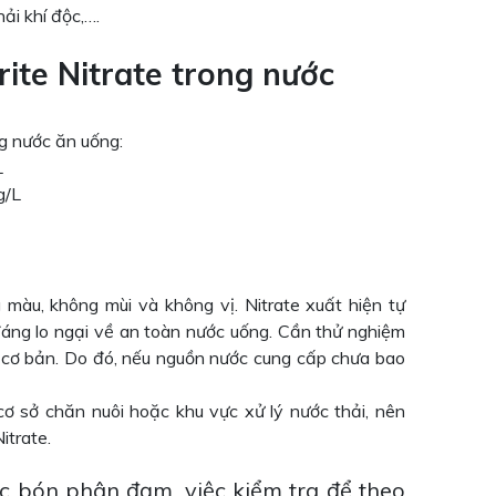
ải khí độc,….
ite Nitrate trong nước
g nước ăn uống:
L
g/L
màu, không mùi và không vị. Nitrate xuất hiện tự
áng lo ngại về an toàn nước uống. Cần thử nghiệm
 cơ bản. Do đó, nếu nguồn nước cung cấp chưa bao
ơ sở chăn nuôi hoặc khu vực xử lý nước thải, nên
itrate.
ực bón phân đạm, việc kiểm tra để theo