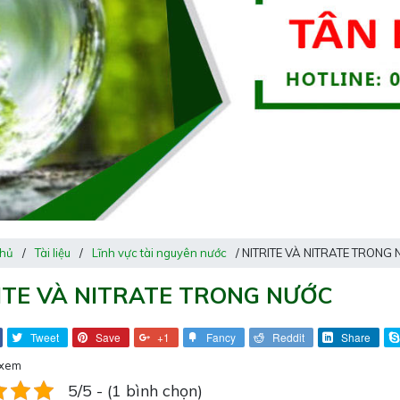
chủ
/
Tài liệu
/
Lĩnh vực tài nguyên nước
/ NITRITE VÀ NITRATE TRONG
ITE VÀ NITRATE TRONG NƯỚC
Tweet
Save
+1
Fancy
Reddit
Share
 xem
5/5 - (1 bình chọn)