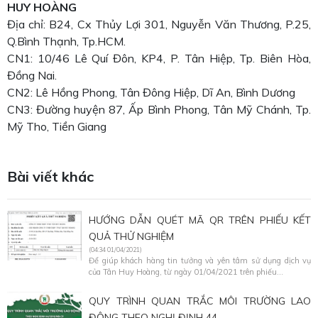
HUY HOÀNG
Địa chỉ: B24, Cx Thủy Lợi 301, Nguyễn Văn Thương, P.25,
Q.Bình Thạnh, Tp.HCM.
CN1: 10/46 Lê Quí Đôn, KP4, P. Tân Hiệp, Tp. Biên Hòa,
Đồng Nai.
CN2: Lê Hồng Phong, Tân Đông Hiệp, Dĩ An, Bình Dương
CN3: Đường huyện 87, Ấp Bình Phong, Tân Mỹ Chánh, Tp.
Mỹ Tho, Tiền Giang
Bài viết khác
HƯỚNG DẪN QUÉT MÃ QR TRÊN PHIẾU KẾT
QUẢ THỬ NGHIỆM
(04:34 01/04/2021)
Để giúp khách hàng tin tưởng và yên tâm sử dụng dịch vụ
của Tân Huy Hoàng, từ ngày 01/04/2021 trên phiếu...
QUY TRÌNH QUAN TRẮC MÔI TRƯỜNG LAO
ĐỘNG THEO NGHỊ ĐỊNH 44