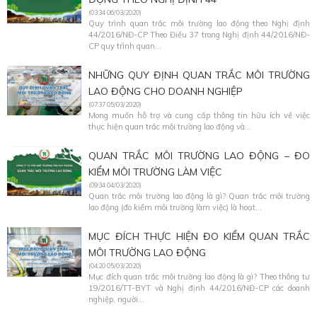
(03:34 06/03/2020)
Quy trình quan trắc môi trường lao động theo Nghị định
44/2016/NĐ-CP Theo Điều 37 trong Nghị định 44/2016/NĐ-
CP quy trình quan...
NHỮNG QUY ĐỊNH QUAN TRẮC MÔI TRƯỜNG
LAO ĐỘNG CHO DOANH NGHIỆP
(07:37 05/03/2020)
Mong muốn hỗ trợ và cung cấp thông tin hữu ích về việc
thực hiện quan trắc môi trường lao động và...
QUAN TRẮC MÔI TRƯỜNG LAO ĐỘNG – ĐO
KIỂM MÔI TRƯỜNG LÀM VIỆC
(09:34 04/03/2020)
Quan trắc môi trường lao động là gì? Quan trắc môi trường
lao động (đo kiểm môi trường làm việc) là hoạt...
MỤC ĐÍCH THỰC HIỆN ĐO KIỂM QUAN TRẮC
MÔI TRƯỜNG LAO ĐỘNG
(04:20 05/03/2020)
Mục đích quan trắc môi trường lao động là gì? Theo thông tư
19/2016/TT-BYT và Nghị định 44/2016/NĐ-CP các doanh
nghiệp, người...