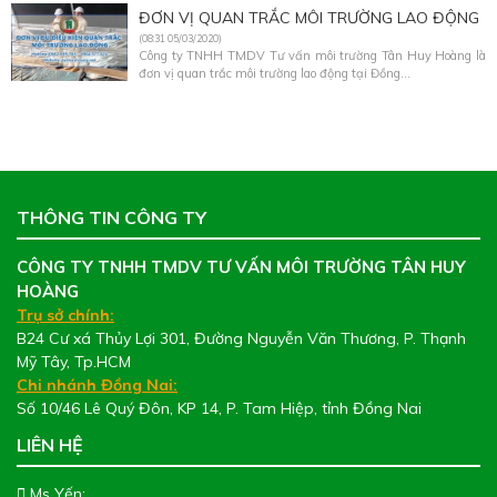
ĐƠN VỊ QUAN TRẮC MÔI TRƯỜNG LAO ĐỘNG
(08:31 05/03/2020)
Công ty TNHH TMDV Tư vấn môi trường Tân Huy Hoàng là
đơn vị quan trắc môi trường lao động tại Đồng...
THÔNG TIN CÔNG TY
CÔNG TY TNHH TMDV TƯ VẤN MÔI TRƯỜNG TÂN HUY
HOÀNG
Trụ sở chính:
B24 Cư xá Thủy Lợi 301, Đường Nguyễn Văn Thương, P. Thạnh
Mỹ Tây, Tp.HCM
Chi nhánh Đồng Nai:
Số 10/46 Lê Quý Đôn, KP 14, P. Tam Hiệp, tỉnh Đồng Nai
LIÊN HỆ
Ms Yến: