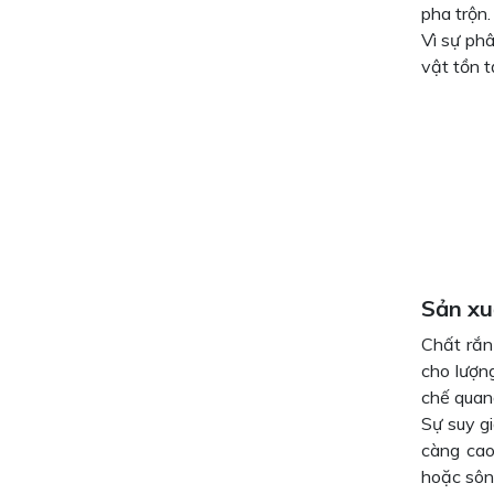
pha trộn.
Vì sự ph
vật tồn tạ
Sản xu
Chất rắn
cho lượn
chế quan
Sự suy g
càng cao
hoặc sôn