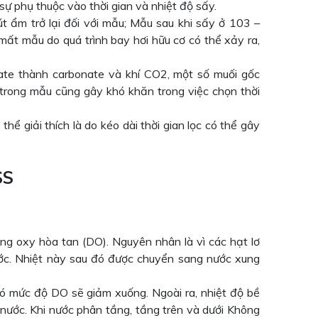
 sự phụ thuộc vào thời gian và nhiệt độ sấy.
út ẩm trở lại đối với mẫu; Mẫu sau khi sấy ở 103 –
ất mẫu do quá trình bay hơi hữu cơ có thể xảy ra,
ate thành carbonate và khí CO2, một số muối gốc
o trong mẫu cũng gây khó khăn trong việc chọn thời
hể giải thích là do kéo dài thời gian lọc có thể gây
SS
ng oxy hòa tan (DO). Nguyên nhân là vì các hạt lơ
nước. Nhiệt này sau đó được chuyển sang nước xung
ó mức độ DO sẽ giảm xuống. Ngoài ra, nhiệt độ bề
nước. Khi nước phân tầng, tầng trên và dưới Không