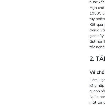
nước kết 
Hạn chế 
1050C có
tuy nhiên
Kết quả 
clorua v
gian sấy 
Giới hạn 
tắc nghẽn
2. T
Về chấ
Hàm lượn
lửng hấp
quanh bằ
Nước nón
mặt tăng