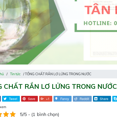
chủ
/
Tin tức
/ TỔNG CHẤT RẮN LƠ LỬNG TRONG NƯỚC
 CHẤT RẮN LƠ LỬNG TRONG NƯỚC
Tweet
Save
+1
Fancy
Reddit
Share
 xem
5/5 - (1 bình chọn)