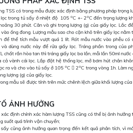
HƯƠNG PHÁP XÁC ĐỊNH TSS
g TSS có trong mẫu được xác định bằng phương pháp trọng l
o
o
 lọc trong tủ sấy ở nhiệt độ 105
C +- 2
C đến trọng lượng kh
hoảng 30 phút. Cân và ghi trọng lượng (g) của giấy lọc. Lắc 
p vào ống đong. Lượng mẫu sao cho cặn khô trên giấy lọc nằm 
h để thể tích mẫu vượt quá 1 lít. Rót mẫu nước vào phễu có 
 và dùng nước này để rửa giấy lọc. Tráng phần trong của 
chất rắn hòa tan thì tráng giấy lọc ba lần, mỗi lần 50ml nước 
a cả vành cái lọc. Lắp đặt hệ thống lọc, mở bơm hút chân khô
o
o
lọc ra và cho vào tủ sấy ở 105
C  2
C trong vòng 1h. Làm ng
ọng lượng (g) của giấy lọc.
ong mẫu sẽ được tính trên mức chênh lệch giữa khối lượng của 
TỐ ẢNH HƯỞNG
h xác định chính xác hàm lượng TSS cũng có thể bị ảnh hưởng 
g suốt quá trình vận chuyển;
 sấy cũng ảnh hưởng quan trọng đến kết quả phân tích, vì m