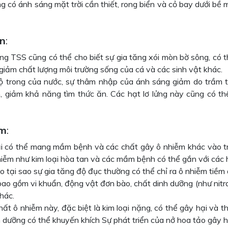
 có ánh sáng mặt trời cần thiết, rong biển và cỏ bay dưới bề 
n
:
ng TSS cũng có thể cho biết sự gia tăng xói mòn bờ sông, có t
giảm chất lượng môi trường sống của cá và các sinh vật khác.
ộ trong của nước, sự thâm nhập của ánh sáng giảm do trầm tí
h, giảm khả năng tìm thức ăn. Các hạt lơ lửng này cũng có t
ễm
:
i có thể mang mầm bệnh và các chất gây ô nhiễm khác vào tr
hiễm như kim loại hòa tan và các mầm bệnh có thể gắn với các 
do tại sao sự gia tăng độ đục thường có thể chỉ ra ô nhiễm tiề
ao gồm vi khuẩn, động vật đơn bào, chất dinh dưỡng (như nitrat
khác.
ất ô nhiễm này, đặc biệt là kim loại nặng, có thể gây hại và 
 dưỡng có thể khuyến khích Sự phát triển của nở hoa tảo gây h