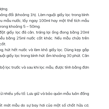
ượng.
ông đổi (khoảng 1h). Làm nguội giấy lọc trong bình
đều mẫu nước, lấy ngay 100ml hay một thể tích mẫu
trong khoảng 5 – 50mg.
đặt giấy lọc đã cân, tráng lại ống đong bằng 20ml
phễu bằng 25ml nước cất khác. Nếu mẫu chứa trên
cất.
ng, hút hết nước và làm khô giấy lọc. Dùng kẹp gắp
uội giấy lọc trong bình hút ẩm khoảng 30 phút. Cân
bộ lọc trước và sau khi lọc mẫu, được tính bằng đơn
từ nhiều yếu tố: Lưu giữ và bảo quản mẫu luôn đồng
ất mát mẫu do sự bay hơi của một số chất hữu cơ,