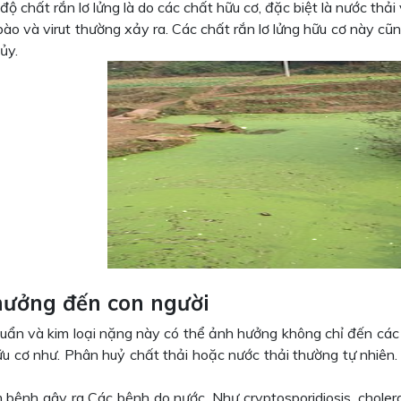
độ chất rắn lơ lửng là do các chất hữu cơ, đặc biệt là nước thải
bào và virut thường xảy ra. Các chất rắn lơ lửng hữu cơ này c
ủy.
ưởng đến con người
huẩn và kim loại nặng này có thể ảnh hưởng không chỉ đến các
ữu cơ như. Phân huỷ chất thải hoặc nước thải thường tự nhiên.
bệnh gây ra Các bệnh do nước. Như cryptosporidiosis, cholera 