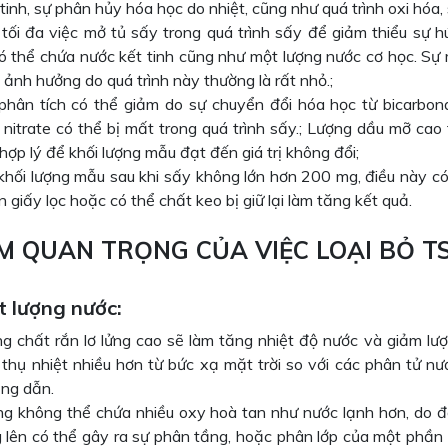
tinh, sự phân hủy hóa học do nhiệt, cũng như quá trình oxi hóa,
tối đa việc mở tủ sấy trong quá trình sấy để giảm thiểu sự h
 thể chứa nước kết tinh cũng như một lượng nước cơ học. Sự m
 ảnh hưởng do quá trình này thường là rất nhỏ.;
phân tích có thể giảm do sự chuyển đổi hóa học từ bicarbon
à nitrate có thể bị mất trong quá trình sấy.; Lượng dầu mỡ ca
hợp lý để khối lượng mẫu đạt đến giá trị không đổi;
khối lượng mẫu sau khi sấy không lớn hơn 200 mg, điều này có t
 giấy lọc hoặc có thể chất keo bị giữ lại làm tăng kết quả.
ẦM QUAN TRỌNG CỦA VIỆC LOẠI BỎ T
t lượng nước:
g chất rắn lơ lửng cao sẽ làm tăng nhiệt độ nước và giảm lượ
 thụ nhiệt nhiều hơn từ bức xạ mặt trời so với các phân tử 
ng dẫn.
g không thể chứa nhiều oxy hoà tan như nước lạnh hơn, do đ
 lên có thể gây ra sự phân tầng, hoặc phân lớp của một phần 