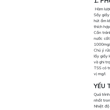
1. P
Hàm lượn
Sấy giấy
hút ẩm k
thích hợ
Cần trán
nước cất
1000mg/L 
Chú ý rử
lấy giấy 
và ghi tr
TSS có tr
vị mg/l.
YẾU 
Quá trìn
nhất tron
Nhiệt độ