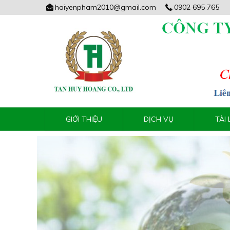
haiyenpham2010@gmail.com
0902 695 765
GIỚI THIỆU
DỊCH VỤ
TÀI 