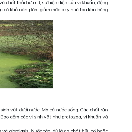
 và chất thải hữu cơ, sự hiện diện của vi khuẩn, động
ũng có khả năng làm giảm mức oxy hoà tan khi chúng
 sinh vật dưới nước. Mà cả nước uống. Các chất rắn
 Bao gồm các vi sinh vật như protozoa, vi khuẩn và
và giardiasis. Nước táo, dù là do chất hữu cơ hoặc