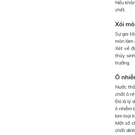
Nếu không
chết.
Xói mò
Sự gia tă
mòn làm 
Xét về đ
thủy sin
trưởng.
Ô nhi
Nước thả
chất ô n
Đó là lý 
ô nhiễm b
kim loại 
Một số ch
chất dinh