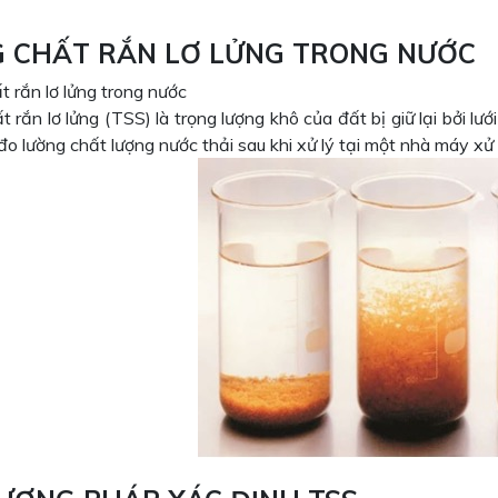
 CHẤT RẮN LƠ LỬNG TRONG NƯỚC
 rắn lơ lửng trong nước
 rắn lơ lửng (TSS) là trọng lượng khô của đất bị giữ lại bởi lướ
o lường chất lượng nước thải sau khi xử lý tại một nhà máy xử 