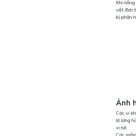
Khi nồng 
vật đơn 
bị phân h
Ảnh h
Các vi k
lơ lửng h
vi rút.
Các mầm 